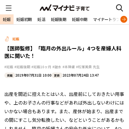
妊娠
妊娠初期
妊活
妊娠後期
妊娠中期
マイナートラブル
妊娠
【医師監修】「臨月の外出ルール」4つを産婦人科
医に聞いた！
#妊娠
#妊娠後期
#妊娠10ヶ月
#破水
#本陣痛
#松峯美貴 先生
2019年07月31日 10:00
2023年07月24日 13:47
掲載
更新
出産を間近に控えたとはいえ、出産前にしておきたい用事
や、上のお子さんの行事などがあれば外出しないわけには
いかない場合もあります。また、産休が始まり、出産まで
の間にすこし気分転換したい、などということがあるかも
しれません。臨月の妊婦さんの安全な外出について、4つ