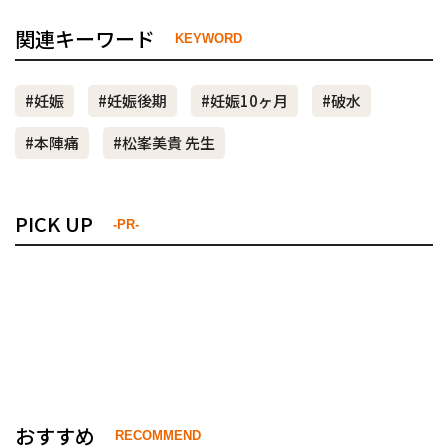
関連キーワード
KEYWORD
#妊娠
#妊娠後期
#妊娠10ヶ月
#破水
#本陣痛
#松峯美貴 先生
PICK UP
-PR-
おすすめ
RECOMMEND