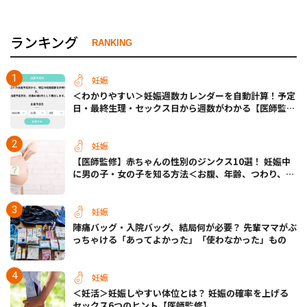
ランキング
RANKING
妊娠
＜わかりやすい＞妊娠週数カレンダーを自動計算！予定
日・最終生理・セックス日から週数がわかる【医師監
修】
妊娠
【医師監修】赤ちゃんの性別のジンクス10選！ 妊娠中
に男の子・女の子を知る方法＜お腹、年齢、つわり、胎
動など＞
妊娠
陣痛バッグ・入院バッグ、結局何が必要？ 先輩ママがぶ
っちゃける「あってよかった」「使わなかった」もの
妊娠
＜妊活＞妊娠しやすい体位とは？ 妊娠の確率を上げる
セックス6つのヒント【医師監修】