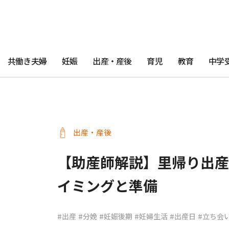
共働き夫婦
妊娠
出産・産後
育児
教育
中学
出産・産後
【助産師解説】里帰り出
イミングと準備
#出産
#分娩
#妊娠後期
#妊婦生活
#出産日
#立ち会