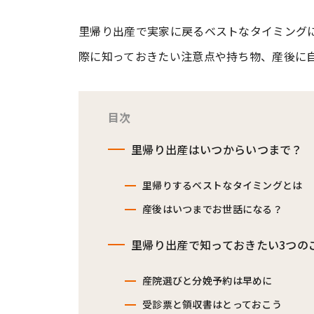
里帰り出産で実家に戻るベストなタイミング
#ワンオペ育児
#コミックエッセイ
際に知っておきたい注意点や持ち物、産後に
#渡邊大地の令和的ワーパパ道
#ベ
目次
里帰り出産はいつからいつまで？
里帰りするベストなタイミングとは
産後はいつまでお世話になる？
里帰り出産で知っておきたい3つの
産院選びと分娩予約は早めに
受診票と領収書はとっておこう