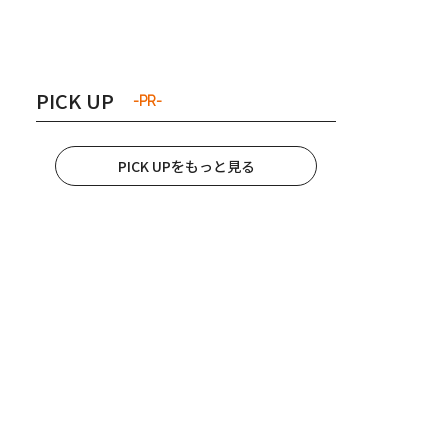
き夫婦
#産休
#育休
PICK UP
-PR-
PICK UPをもっと見る