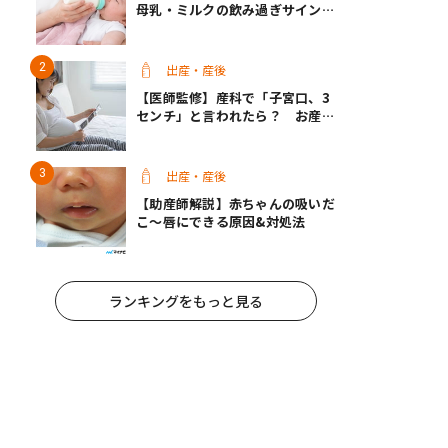
母乳・ミルクの飲み過ぎサインと
改善方法【医師監修】
出産・産後
【医師監修】産科で「子宮口、3
センチ」と言われたら？ お産は
近い？
出産・産後
【助産師解説】赤ちゃんの吸いだ
こ〜唇にできる原因&対処法
ランキングをもっと見る