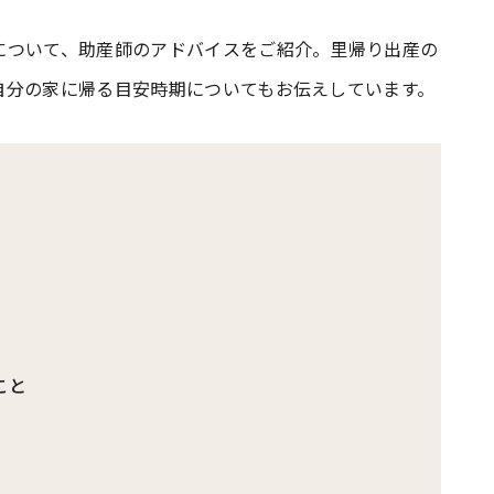
について、助産師のアドバイスをご紹介。里帰り出産の
#共働き夫婦のセブンルール
#共働
自分の家に帰る目安時期についてもお伝えしています。
ビーニュース
#マタニティニュース
こと