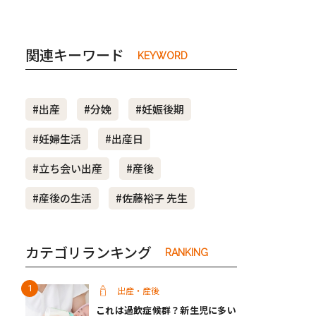
関連キーワード
KEYWORD
#出産
#分娩
#妊娠後期
#妊婦生活
#出産日
#立ち会い出産
#産後
#産後の生活
#佐藤裕子 先生
カテゴリランキング
RANKING
出産・産後
これは過飲症候群？新生児に多い