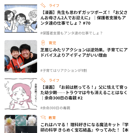
ライフ
【漫画】先生も思わずガッツポーズ！「お父さ
んお母さん2人でお迎えに」｜保護者支援もア
ンタ達の仕事でしょ？ #70
#保護者支援もアンタ達の仕事でしょ？
育児
芝居じみたリアクションは逆効果。子育てにア
ドバイスよりアイディアがいい理由
#子育てはリアクションが9割
ライフ
【漫画】「お前は黙ってろ！」父に怯えて育っ
た幼少期……トラウマは今も消えることはなく
｜余命300日の毒親 #2
#余命300日の毒親
教育
これはハマる！ 理科好きになる魔法キット『学
研の科学 きらめく宝石結晶』やってみた！【本