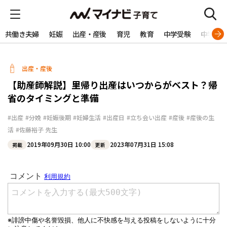
共働き夫婦
妊娠
出産・産後
育児
教育
中学受験
中学生
出産・産後
【助産師解説】里帰り出産はいつからがベスト？帰
省のタイミングと準備
#出産
#分娩
#妊娠後期
#妊婦生活
#出産日
#立ち会い出産
#産後
#産後の生
活
#佐藤裕子 先生
2019年09月30日 10:00
2023年07月31日 15:08
掲載
更新