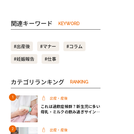
関連キーワード
KEYWORD
#出産後
#マナー
#コラム
#妊娠報告
#仕事
カテゴリランキング
RANKING
出産・産後
これは過飲症候群？新生児に多い
母乳・ミルクの飲み過ぎサインと
改善方法【医師監修】
出産・産後