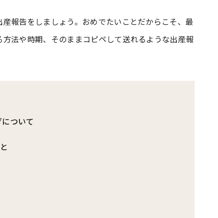
出産報告をしましょう。おめでたいことだからこそ、最
#共働き夫婦のセブンルール
#共働
る方法や時期、そのままコピペして送れるような出産報
ビーニュース
#マタニティニュース
グについて
こと
例