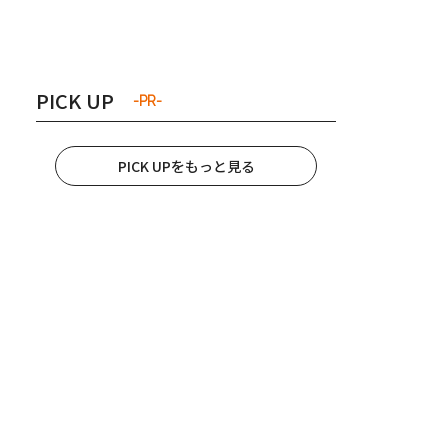
き夫婦
#産休
#育休
PICK UP
-PR-
PICK UPをもっと見る