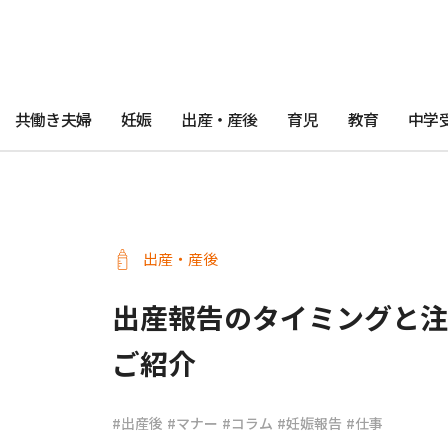
共働き夫婦
妊娠
出産・産後
育児
教育
中学
出産・産後
出産報告のタイミングと注
ご紹介
#出産後
#マナー
#コラム
#妊娠報告
#仕事