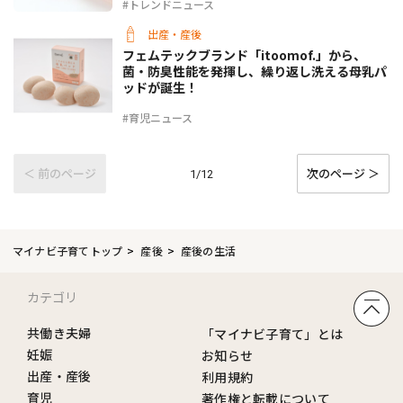
#トレンドニュース
出産・産後
フェムテックブランド「itoomof.」から、
菌・防臭性能を発揮し、繰り返し洗える母乳パ
ッドが誕生！
#育児ニュース
＜ 前のページ
次のページ ＞
1/12
マイナビ子育てトップ
産後
産後の生活
カテゴリ
共働き夫婦
「マイナビ子育て」とは
妊娠
お知らせ
出産・産後
利用規約
育児
著作権と転載について