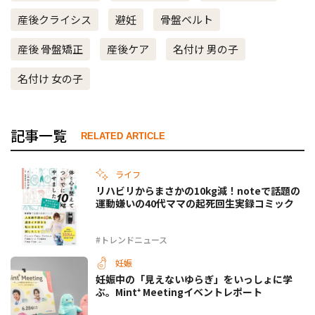
産後クライシス
避妊
骨盤ベルト
産後 骨盤矯正
産後ケア
名付け 男の子
名付け 女の子
記事一覧
RELATED ARTICLE
ライフ
リハビリからまさかの10kg減！noteで話題の
運動嫌いの40代ママの起死回生実録コミック
#トレンドニュース
妊娠
妊娠中の「見えないゆらぎ」をいっしょに学
ぶ。Mint⁺ Meetingイベントレポート