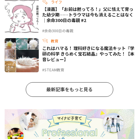
ライフ
【漫画】「お前は黙ってろ！」父に怯えて育っ
た幼少期……トラウマは今も消えることはなく
｜余命300日の毒親 #2
#余命300日の毒親
教育
これはハマる！ 理科好きになる魔法キット『学
研の科学 きらめく宝石結晶』やってみた！【本
音レビュー】
#STEAM教育
最新記事をもっと見る