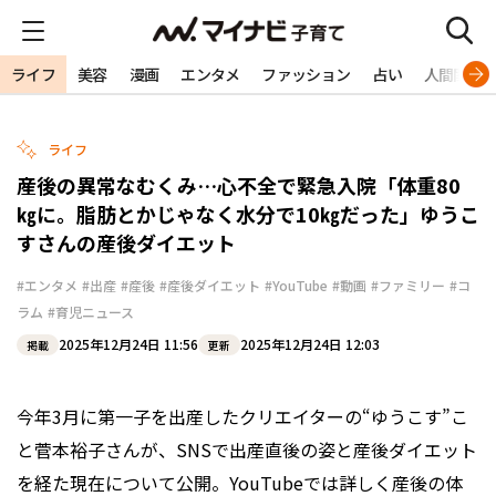
ライフ
美容
漫画
エンタメ
ファッション
占い
人間関係
ライフ
産後の異常なむくみ…心不全で緊急入院「体重80
㎏に。脂肪とかじゃなく水分で10㎏だった」ゆうこ
すさんの産後ダイエット
#エンタメ
#出産
#産後
#産後ダイエット
#YouTube
#動画
#ファミリー
#コ
ラム
#育児ニュース
2025年12月24日 11:56
2025年12月24日 12:03
掲載
更新
今年3月に第一子を出産したクリエイターの“ゆうこす”こ
と菅本裕子さんが、SNSで出産直後の姿と産後ダイエット
を経た現在について公開。YouTubeでは詳しく産後の体