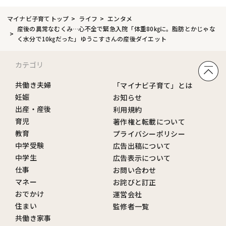
マイナビ子育てトップ
ライフ
エンタメ
産後の異常なむくみ…心不全で緊急入院「体重80㎏に。脂肪とかじゃな
く水分で10㎏だった」ゆうこすさんの産後ダイエット
カテゴリ
共働き夫婦
「マイナビ子育て」とは
妊娠
お知らせ
出産・産後
利用規約
育児
著作権と転載について
教育
プライバシーポリシー
中学受験
広告出稿について
中学生
広告表示について
仕事
お問い合わせ
マネー
お詫びと訂正
おでかけ
運営会社
住まい
監修者一覧
共働き家事