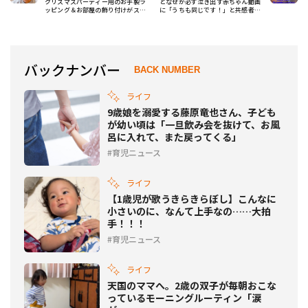
クリスマスパーティー用のお手製ラ
となぜか必ず泣き出す赤ちゃん動画
ッピング＆お部屋の飾り付けがスゴ
に「うちも同じです！」と共感者多
イ
数!!!
バックナンバー
BACK NUMBER
ライフ
9歳娘を溺愛する藤原竜也さん、子ども
が幼い頃は「一旦飲み会を抜けて、お風
呂に入れて、また戻ってくる」
育児ニュース
ライフ
【1歳児が歌うきらきらぼし】こんなに
小さいのに、なんて上手なの……大拍
手！！！
育児ニュース
ライフ
天国のママへ。2歳の双子が毎朝おこな
っているモーニングルーティン「涙