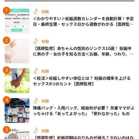
妊娠
＜わかりやすい＞妊娠週数カレンダーを自動計算！予定
日・最終生理・セックス日から週数がわかる【医師監
修】
妊娠
【医師監修】赤ちゃんの性別のジンクス10選！ 妊娠中
に男の子・女の子を知る方法＜お腹、年齢、つわり、胎
動など＞
妊娠
＜妊活＞妊娠しやすい体位とは？ 妊娠の確率を上げる
セックス6つのヒント【医師監修】
妊娠
陣痛バッグ・入院バッグ、結局何が必要？ 先輩ママがぶ
っちゃける「あってよかった」「使わなかった」もの
妊娠
【医師監修】妊娠初期はおりものが減る？少ないのはな