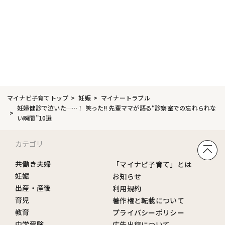
マイナビ子育てトップ
妊娠
マイナートラブル
妊婦健診で泣いた……！ 笑った!! 先輩ママが語る“診察室での忘れられな
い瞬間”10選
カテゴリ
共働き夫婦
「マイナビ子育て」とは
妊娠
お知らせ
出産・産後
利用規約
育児
著作権と転載について
教育
プライバシーポリシー
中学受験
広告出稿について