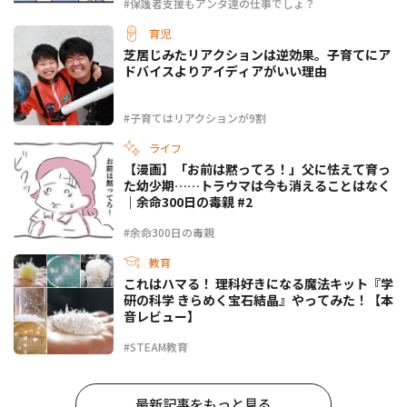
#保護者支援もアンタ達の仕事でしょ？
育児
芝居じみたリアクションは逆効果。子育てにア
ドバイスよりアイディアがいい理由
#子育てはリアクションが9割
ライフ
【漫画】「お前は黙ってろ！」父に怯えて育っ
た幼少期……トラウマは今も消えることはなく
｜余命300日の毒親 #2
#余命300日の毒親
教育
これはハマる！ 理科好きになる魔法キット『学
研の科学 きらめく宝石結晶』やってみた！【本
音レビュー】
#STEAM教育
最新記事をもっと見る