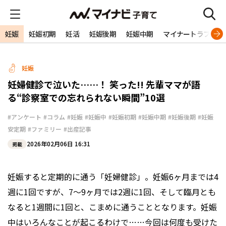
妊娠
妊娠初期
妊活
妊娠後期
妊娠中期
マイナートラブル
妊娠
妊婦健診で泣いた……！ 笑った!! 先輩ママが語
る“診察室での忘れられない瞬間”10選
#アンケート
#コラム
#妊娠
#妊娠中
#妊娠初期
#妊娠中期
#妊娠後期
#妊娠
安定期
#ファミリー
#出産記事
2026年02月06日 16:31
掲載
妊娠すると定期的に通う「妊婦健診」。妊娠6ヶ月までは4
週に1回ですが、7〜9ヶ月では2週に1回、そして臨月とも
なると1週間に1回と、こまめに通うこととなります。妊娠
中はいろんなことが起こるわけで……今回は何度も受けた