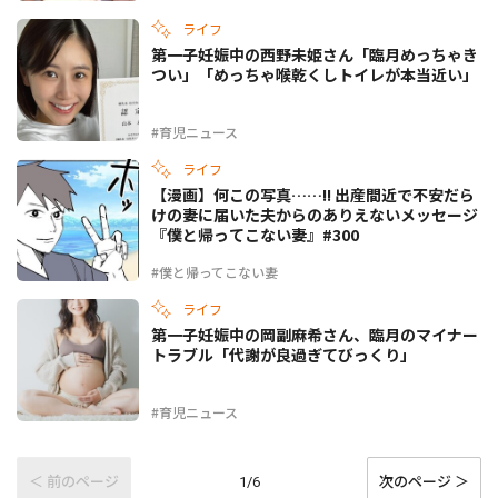
ライフ
第一子妊娠中の西野未姫さん「臨月めっちゃき
つい」「めっちゃ喉乾くしトイレが本当近い」
#育児ニュース
ライフ
【漫画】何この写真……!! 出産間近で不安だら
けの妻に届いた夫からのありえないメッセージ
『僕と帰ってこない妻』#300
#僕と帰ってこない妻
ライフ
第一子妊娠中の岡副麻希さん、臨月のマイナー
トラブル「代謝が良過ぎてびっくり」
#育児ニュース
＜ 前のページ
次のページ ＞
1/6