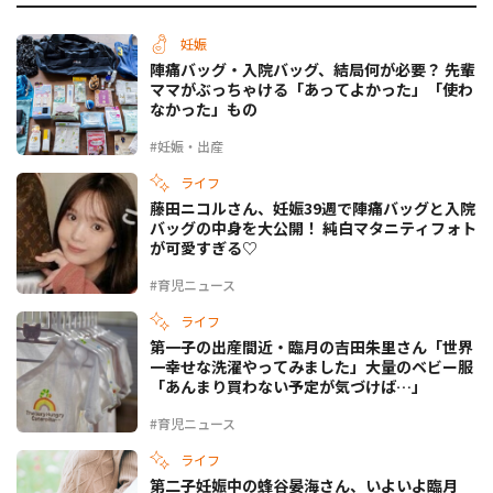
妊娠
陣痛バッグ・入院バッグ、結局何が必要？ 先輩
ママがぶっちゃける「あってよかった」「使わ
なかった」もの
#妊娠・出産
ライフ
藤田ニコルさん、妊娠39週で陣痛バッグと入院
バッグの中身を大公開！ 純白マタニティフォト
が可愛すぎる♡
#育児ニュース
ライフ
第一子の出産間近・臨月の吉田朱里さん「世界
一幸せな洗濯やってみました」大量のベビー服
「あんまり買わない予定が気づけば…」
#育児ニュース
ライフ
第二子妊娠中の蜂谷晏海さん、いよいよ臨月