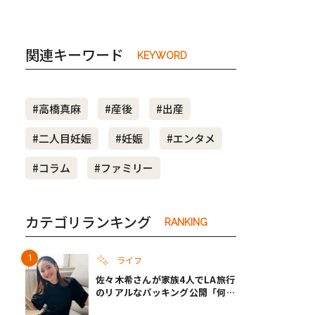
関連キーワード
KEYWORD
#高橋真麻
#産後
#出産
#二人目妊娠
#妊娠
#エンタメ
#コラム
#ファミリー
カテゴリランキング
RANKING
ライフ
佐々木希さんが家族4人でLA旅行
のリアルなパッキング公開「何が
あるかわからないから、人生」い