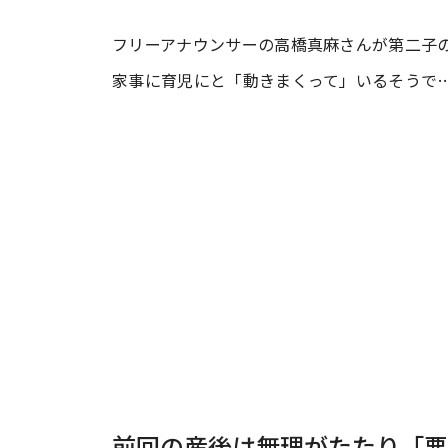
フリーアナウンサーの高橋真麻さんが第二子
#ワンオペ育児
#コミックエッセイ
家事に育児にと「動きまくって」いるそうで
#渡邊大地の令和的ワーパパ道
#ベ
前回の産後は無理がたたり「悪