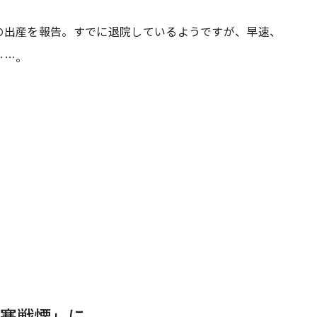
の出産を報告。すでに退院しているようですが、早速、
#共働き夫婦のセブンルール
#共働
……。
ビーニュース
#マタニティニュース
寒戦慄」に