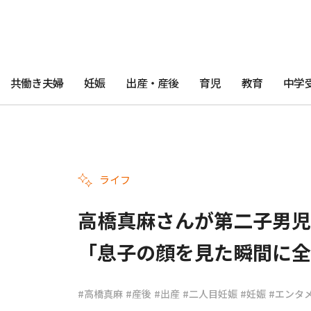
共働き夫婦
妊娠
出産・産後
育児
教育
中学
ライフ
高橋真麻さんが第二子男児
「息子の顔を見た瞬間に全
#高橋真麻
#産後
#出産
#二人目妊娠
#妊娠
#エンタ