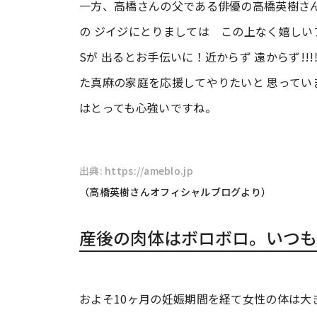
一方、高橋さんの父である俳優の高橋英樹さ
の ジイジにとりましては この上なく嬉しい
Sが 出るとお手伝いに！近からず 遠からず!!
た真麻の家庭を応援してやりたいと 思ってい
はとっても心強いですね。
出典: https://ameblo.jp
（高橋英樹さんオフィシャルブログより）
産後の肉体はボロボロ。いつも
およそ10ヶ月の妊娠期間を経て女性の体は