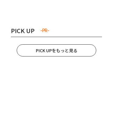
き夫婦
#産休
#育休
PICK UP
-PR-
PICK UPをもっと見る