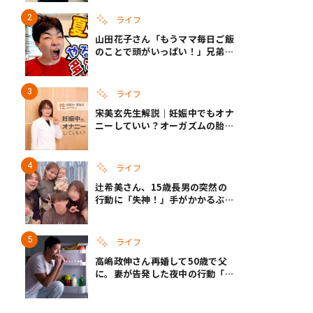
ざというときの備えも
ライフ
山田花子さん「もうママ毎日ご飯
のことで頭がいっぱい！」兄弟夏
休みのリアルな生活に共感しかな
い
ライフ
宋美玄先生解説｜妊娠中でもオナ
ニーしていい？オーガズムの胎児
への影響と3つの注意点
ライフ
辻希美さん、15歳長男の突然の
行動に「失神！」手がかかるぶん
彼女ができたら「嫌ですね」と断
言
ライフ
高嶋政伸さん再婚して50歳で父
に。妻が告発した夜中の行動「こ
れ手出したら終わりだろうなとか
思うんだけども……」