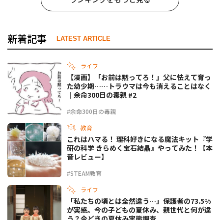
新着記事
LATEST ARTICLE
ライフ
【漫画】「お前は黙ってろ！」父に怯えて育っ
た幼少期……トラウマは今も消えることはなく
｜余命300日の毒親 #2
#余命300日の毒親
教育
これはハマる！ 理科好きになる魔法キット『学
研の科学 きらめく宝石結晶』やってみた！【本
音レビュー】
#STEAM教育
ライフ
「私たちの頃とは全然違う…」保護者の73.5%
が実感。今の子どもの夏休み、親世代と何が違
う？今どきの夏休み実態調査