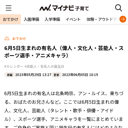
おでかけ
入園準備
入学準備
イベント
体験・アウトドア
旅
おでかけ
6月5日生まれの有名人（偉人・文化人・芸能人・ス
ポーツ選手・アニメキャラ）
#カレンダー
#芸能人・有名人の誕生日
2023年05月29日 13:27
2023年06月05日 10:19
掲載
更新
6月5日生まれの有名人は北条時宗、アン・ルイス、東ちづ
る、おばたのお兄さんなど。ここでは6月5日生まれの偉
人、文化人、芸能人（タレント・歌手・俳優・アイド
ル）、スポーツ選手、アニメキャラを一覧にまとめていま
す。ご自身やご家族と同じ誕生日の有名人にはどのような