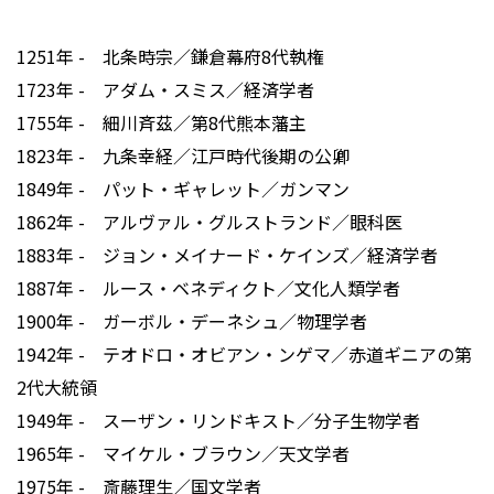
1251年 - 北条時宗／鎌倉幕府8代執権
1723年 - アダム・スミス／経済学者
1755年 - 細川斉茲／第8代熊本藩主
1823年 - 九条幸経／江戸時代後期の公卿
1849年 - パット・ギャレット／ガンマン
1862年 - アルヴァル・グルストランド／眼科医
1883年 - ジョン・メイナード・ケインズ／経済学者
1887年 - ルース・ベネディクト／文化人類学者
1900年 - ガーボル・デーネシュ／物理学者
1942年 - テオドロ・オビアン・ンゲマ／赤道ギニアの第
2代大統領
1949年 - スーザン・リンドキスト／分子生物学者
1965年 - マイケル・ブラウン／天文学者
1975年 - 斎藤理生／国文学者