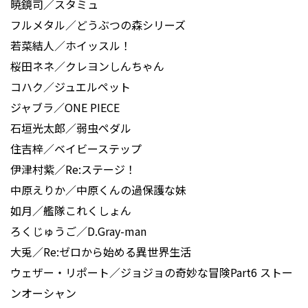
暁鏡司／スタミュ
フルメタル／どうぶつの森シリーズ
若菜結人／ホイッスル！
桜田ネネ／クレヨンしんちゃん
コハク／ジュエルペット
ジャブラ／ONE PIECE
石垣光太郎／弱虫ペダル
住吉梓／ベイビーステップ
伊津村紫／Re:ステージ！
中原えりか／中原くんの過保護な妹
如月／艦隊これくしょん
ろくじゅうご／D.Gray-man
大兎／Re:ゼロから始める異世界生活
ウェザー・リポート／ジョジョの奇妙な冒険Part6 ストー
ンオーシャン