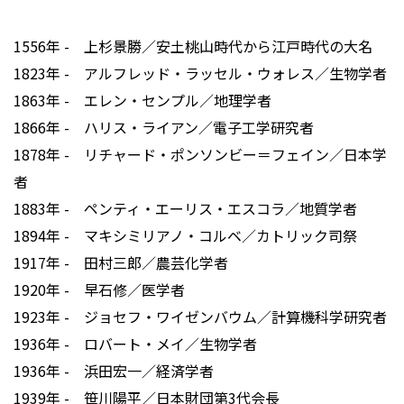
1556年 - 上杉景勝／安土桃山時代から江戸時代の大名
1823年 - アルフレッド・ラッセル・ウォレス／生物学者
1863年 - エレン・センプル／地理学者
1866年 - ハリス・ライアン／電子工学研究者
1878年 - リチャード・ポンソンビー＝フェイン／日本学
者
1883年 - ペンティ・エーリス・エスコラ／地質学者
1894年 - マキシミリアノ・コルベ／カトリック司祭
1917年 - 田村三郎／農芸化学者
1920年 - 早石修／医学者
1923年 - ジョセフ・ワイゼンバウム／計算機科学研究者
1936年 - ロバート・メイ／生物学者
1936年 - 浜田宏一／経済学者
1939年 - 笹川陽平／日本財団第3代会長