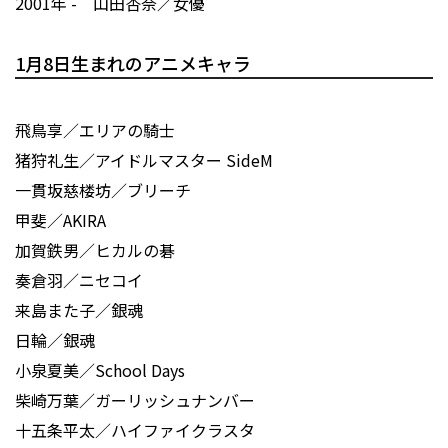
2001年 - 山田杏奈／女優
1月8日生まれのアニメキャラ
飛鳥享／エリアの騎士
猪狩礼生／アイドルマスター SideM
一貫坂慈楼坊／ブリーチ
甲斐／AKIRA
加賀鉄男／ヒカルの碁
奏倉羽／ニセコイ
来島また子／銀魂
日輪／銀魂
小泉夏美／School Days
柴崎万葉／ガーリッシュナンバー
十五条平太／ハイファイクラスタ