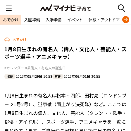
おでかけ
入園準備
入学準備
イベント
体験・アウトドア
旅
おでかけ
1月8日生まれの有名人（偉人・文化人・芸能人・ス
ポーツ選手・アニメキャラ）
#カレンダー
#芸能人・有名人の誕生日
2023年05月29日 10:58
2023年06月01日 20:55
掲載
更新
1月8日生まれの有名人は松本幸四郎、田村亮（ロンドンブ
ーツ1号2号）、蛍原徹（雨上がり決死隊）など。ここでは
1月8日生まれの偉人、文化人、芸能人（タレント・歌手・
俳優・アイドル）、スポーツ選手、アニメキャラを一覧に
まとめています。ご自身やご家族と同じ誕生日の有名人に