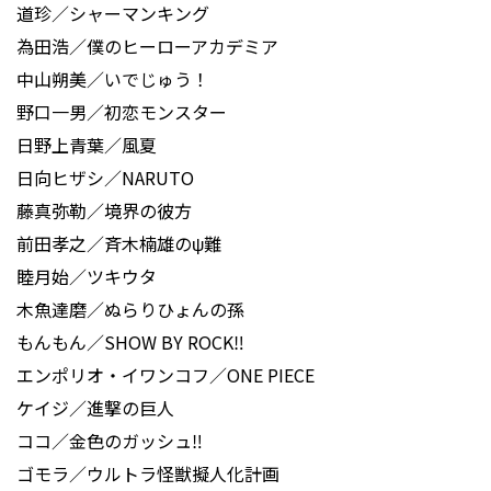
道珍／シャーマンキング
為田浩／僕のヒーローアカデミア
中山朔美／いでじゅう！
野口一男／初恋モンスター
日野上青葉／風夏
日向ヒザシ／NARUTO
藤真弥勒／境界の彼方
前田孝之／斉木楠雄のψ難
睦月始／ツキウタ
木魚達磨／ぬらりひょんの孫
もんもん／SHOW BY ROCK‼
エンポリオ・イワンコフ／ONE PIECE
ケイジ／進撃の巨人
ココ／金色のガッシュ‼
ゴモラ／ウルトラ怪獣擬人化計画