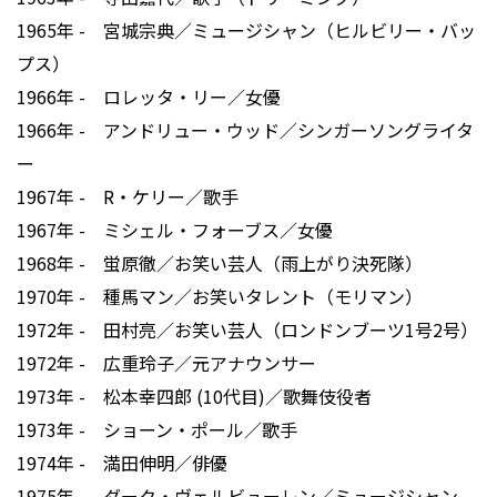
1965年 - 宮城宗典／ミュージシャン（ヒルビリー・バッ
プス）
1966年 - ロレッタ・リー／女優
1966年 - アンドリュー・ウッド／シンガーソングライタ
ー
1967年 - R・ケリー／歌手
1967年 - ミシェル・フォーブス／女優
1968年 - 蛍原徹／お笑い芸人（雨上がり決死隊）
1970年 - 種馬マン／お笑いタレント（モリマン）
1972年 - 田村亮／お笑い芸人（ロンドンブーツ1号2号）
1972年 - 広重玲子／元アナウンサー
1973年 - 松本幸四郎 (10代目)／歌舞伎役者
1973年 - ショーン・ポール／歌手
1974年 - 満田伸明／俳優
1975年 - ダーク・ヴェルビューレン／ミュージシャン