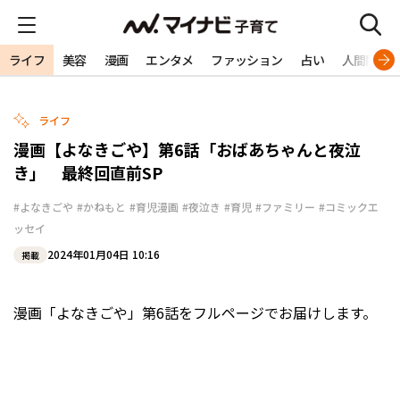
ライフ
美容
漫画
エンタメ
ファッション
占い
人間関係
ライフ
漫画【よなきごや】第6話「おばあちゃんと夜泣
き」 最終回直前SP
#よなきごや
#かねもと
#育児漫画
#夜泣き
#育児
#ファミリー
#コミックエ
ッセイ
2024年01月04日 10:16
掲載
漫画「よなきごや」第6話をフルページでお届けします。