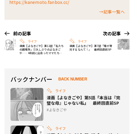
https://kanemoto.fanbox.cc/
→記事一覧へ
前の記事
次の記事
ライフ
ライフ
漫画【よなきごや】第12話「私たち
漫画【よなきごや】第7話「俺が育
の居場所」①久しぶりのよなきご
児するなんて！」 最終回直前SP
や……4年前に出会ったママたちが
再会して
バックナンバー
BACK NUMBER
ライフ
漫画【よなきごや】第5話「本当は『完
璧な母』じゃない私」 最終回直前SP
よなきごや
ライフ