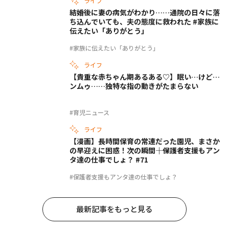
ライフ
結婚後に妻の病気がわかり……通院の日々に落
ち込んでいても、夫の態度に救われた #家族に
伝えたい「ありがとう」
#家族に伝えたい「ありがとう」
ライフ
【貴重な赤ちゃん期あるある♡】眠い…けど…
ンムゥ……独特な指の動きがたまらない
#育児ニュース
ライフ
【漫画】長時間保育の常連だった園児、まさか
の早迎えに困惑！次の瞬間――｜保護者支援もアン
タ達の仕事でしょ？ #71
#保護者支援もアンタ達の仕事でしょ？
最新記事をもっと見る