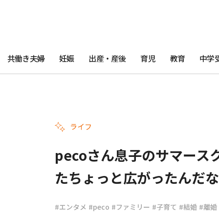
共働き夫婦
妊娠
出産・産後
育児
教育
中学
ライフ
pecoさん息子のサマー
たちょっと広がったんだな
#エンタメ
#peco
#ファミリー
#子育て
#結婚
#離婚