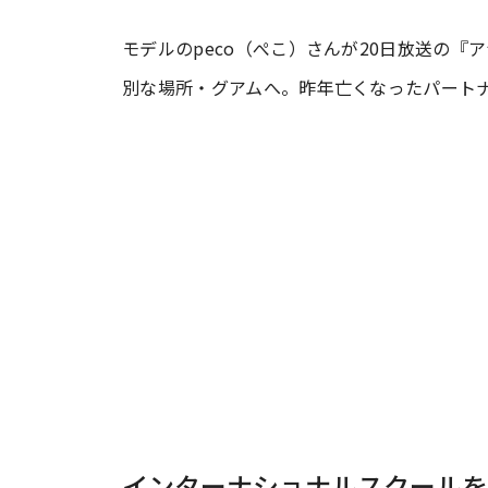
モデルのpeco（ぺこ）さんが20日放送の
#ワンオペ育児
#コミックエッセイ
別な場所・グアムへ。昨年亡くなったパート
#渡邊大地の令和的ワーパパ道
#ベ
インターナショナルスクールを