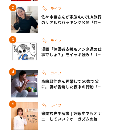
い
ライフ
佐々木希さんが家族4人でLA旅行
のリアルなパッキング公開「何が
あるかわからないから、人生」い
ざというときの備えも
ライフ
漫画「保護者支援もアンタ達の仕
事でしょ？」をイッキ読み！（右
タップ＞で読める！）
ライフ
高嶋政伸さん再婚して50歳で父
に。妻が告発した夜中の行動「こ
れ手出したら終わりだろうなとか
思うんだけども……」
ライフ
宋美玄先生解説｜妊娠中でもオナ
ニーしていい？オーガズムの胎児
への影響と3つの注意点