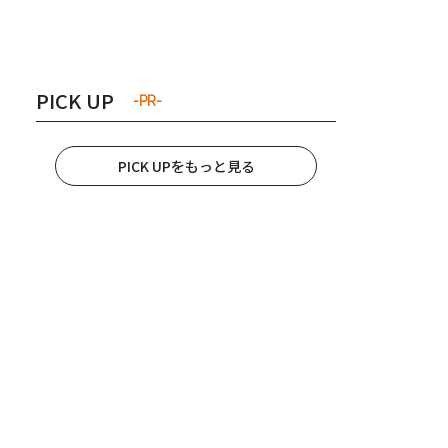
き夫婦
#産休
#育休
PICK UP
-PR-
PICK UPをもっと見る