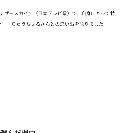
『アナザースカイ』（日本テレビ系）で、自身にとって特
#共働き夫婦のセブンルール
#共働
ナー・りゅうちぇるさんとの思い出を語りました。
ビーニュース
#マタニティニュース
選んだ理由