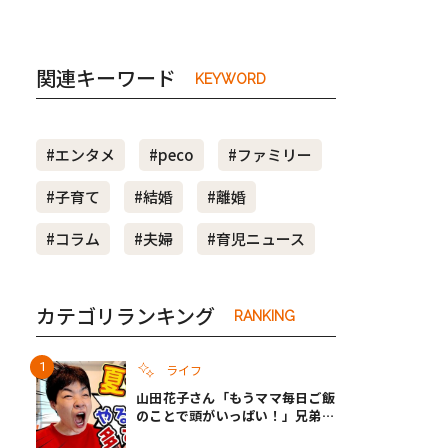
関連キーワード
KEYWORD
#エンタメ
#peco
#ファミリー
#子育て
#結婚
#離婚
#コラム
#夫婦
#育児ニュース
カテゴリランキング
RANKING
ライフ
山田花子さん「もうママ毎日ご飯
のことで頭がいっぱい！」兄弟夏
休みのリアルな生活に共感しかな