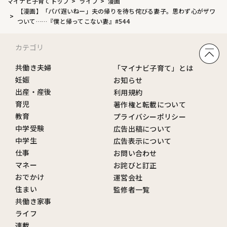
マイナビ子育てトップ
ライフ
漫画
【漫画】「パパ遅いねー」夫の帰りを待ち侘びる妻子。思わず心がザワ
ついて……『僕と帰ってこない妻』#544
カテゴリ
共働き夫婦
「マイナビ子育て」とは
妊娠
お知らせ
出産・産後
利用規約
育児
著作権と転載について
教育
プライバシーポリシー
中学受験
広告出稿について
中学生
広告表示について
仕事
お問い合わせ
マネー
お詫びと訂正
おでかけ
運営会社
住まい
監修者一覧
共働き家事
ライフ
連載