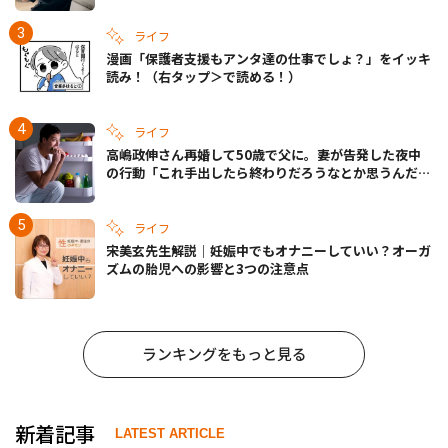
ライフ
漫画「保護者支援もアンタ達の仕事でしょ？」をイッキ
読み！（右タップ＞で読める！）
ライフ
高嶋政伸さん再婚して50歳で父に。妻が告発した夜中
の行動「これ手出したら終わりだろうなとか思うんだけ
ども……」
ライフ
宋美玄先生解説｜妊娠中でもオナニーしていい？オーガ
ズムの胎児への影響と3つの注意点
ランキングをもっと見る
新着記事
LATEST ARTICLE