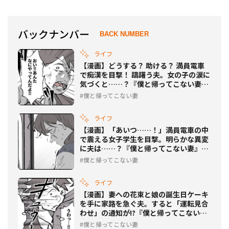
バックナンバー
BACK NUMBER
ライフ
【漫画】どうする？ 助ける？ 満員電車
で痴漢を目撃！ 躊躇う夫。女の子の涙に
気づくと……？『僕と帰ってこない妻』
#542
僕と帰ってこない妻
ライフ
【漫画】「あいつ……！」満員電車の中
で震える女子学生を目撃。明らかな異変
に夫は……？『僕と帰ってこない妻』
#541
僕と帰ってこない妻
ライフ
【漫画】妻への花束と娘の誕生日ケーキ
を手に家路を急ぐ夫。すると「運転見合
わせ」の通知が!?『僕と帰ってこない
妻』#540
僕と帰ってこない妻