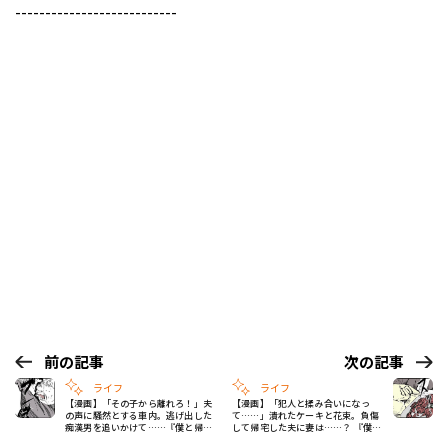
---------------------------
前の記事
次の記事
ライフ
ライフ
【漫画】「その子から離れろ！」夫
【漫画】「犯人と揉み合いになっ
の声に騒然とする車内。逃げ出した
て……」潰れたケーキと花束。負傷
痴漢男を追いかけて……『僕と帰っ
して帰宅した夫に妻は……？ 『僕と
てこない妻』#543
帰ってこない妻』#545