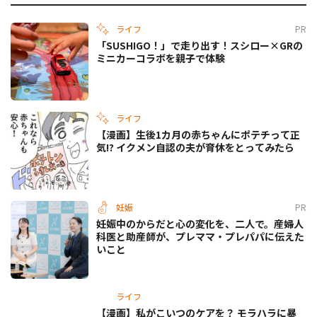
ライフ
PR
「SUSHIGO！」で走り出す！スシロー×GRの
ミニカーコラボを親子で体験
ライフ
【漫画】生後1カ月の赤ちゃんにポテチって正
気!? イクメン自認の夫が育休をとってみたら
妊娠
PR
妊娠中のからだと心の変化を、二人で。産婦人
科医と助産師が、プレママ・プレパパに伝えた
いこと
ライフ
【漫画】私がこいつのケアを？ モラハラに暴