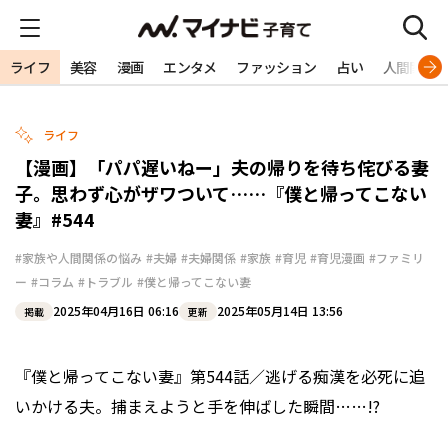
ライフ
美容
漫画
エンタメ
ファッション
占い
人間関係
ライフ
【漫画】「パパ遅いねー」夫の帰りを待ち侘びる妻
子。思わず心がザワついて……『僕と帰ってこない
妻』#544
#家族や人間関係の悩み
#夫婦
#夫婦関係
#家族
#育児
#育児漫画
#ファミリ
ー
#コラム
#トラブル
#僕と帰ってこない妻
2025年04月16日 06:16
2025年05月14日 13:56
掲載
更新
『僕と帰ってこない妻』第544話／逃げる痴漢を必死に追
いかける夫。捕まえようと手を伸ばした瞬間……!?