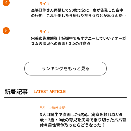
ライフ
高嶋政伸さん再婚して50歳で父に。妻が告発した夜中
の行動「これ手出したら終わりだろうなとか思うんだけ
ども……」
ライフ
宋美玄先生解説｜妊娠中でもオナニーしていい？オーガ
ズムの胎児への影響と3つの注意点
ランキングをもっと見る
新着記事
LATEST ARTICLE
共働き夫婦
3人目誕生で直面した現実。実家を頼れない5
歳・2歳・0歳の育児を夫婦で乗り切ったパパ育
休＃男性育休取ったらどうなった？