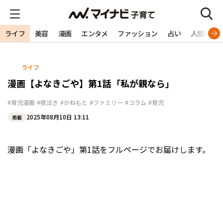
ライフ
美容
漫画
エンタメ
ファッション
占い
人間関係
ライフ
漫画【よなきごや】第1話「私が親なら」
#育児漫画
#夜泣き
#かねもと
#ファミリー
#コラム
#育児
2025年08月10日 13:11
掲載
漫画「よなきごや」第1話をフルページでお届けします。