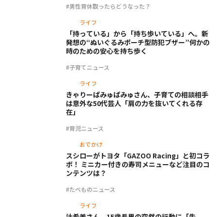
#男性育休取ったらどうなった？
ライフ
「持っている」から「持ち歩いている」へ。新
発想の“ぬいぐるみポーチ型防犯ブザー”何かの
時のための安心を持ち歩く
#子育てニュース
ライフ
きゃりーぱみゅぱみゅさん、子育ての相談相手
は意外な50代芸人「肩の力を抜いてくれる存
在」
#育児ニュース
おでかけ
スシローがトヨタ「GAZOO Racing」と初コラ
ボ！ ミニカー付きの寿司メニューなど注目のコ
ンテンツは？
#たべものニュース
ライフ
辻希美さん、15歳長男の突然の行動に「失