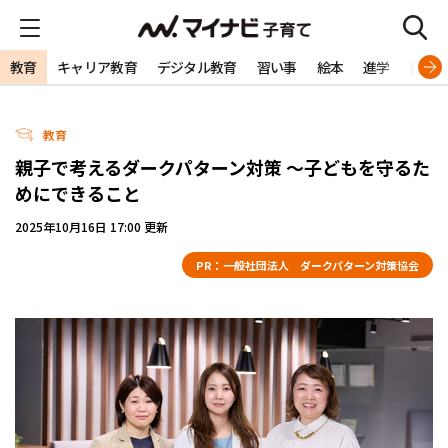
教育
キャリア教育
デジタル教育
習い事
絵本
進学
勉強
教育
親子で考えるダークパターン対策 ～子どもを守るた
めにできること
2025年10月16日 17:00 更新
PR：
一般社団法人 ダークパターン対策協会