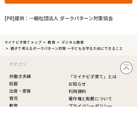
[PR]提供：一般社団法人 ダークパターン対策協会
マイナビ子育てトップ
教育
デジタル教育
親子で考えるダークパターン対策 ～子どもを守るためにできること
カテゴリ
共働き夫婦
「マイナビ子育て」とは
妊娠
お知らせ
出産・産後
利用規約
育児
著作権と転載について
教育
プライバシーポリシー
中学受験
広告出稿について
中学生
広告表示について
仕事
お問い合わせ
マネー
お詫びと訂正