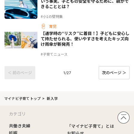
いう事実。子どもの安全を守るために、親がで
きることとは？
#小1の壁特集
育児
【通学時の“リスク”に着目！】子どもに安心し
て持たせられる、使いやすさを考えたキッズ向
け雨傘が新発売！
#子育てニュース
＜ 前のページ
次のページ ＞
1/27
マイナビ子育てトップ
新入学
カテゴリ
共働き夫婦
「マイナビ子育て」とは
妊娠
お知らせ