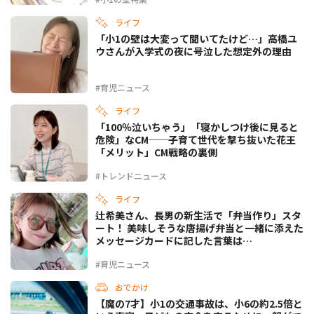
ライフ
「小1の壁は大変って聞いてたけど…」高橋ユ
ウさんが入学式の夜に号泣した想定外の理由
#育児ニュース
ライフ
「100％泣いちゃう」「寝かしつけ後に見ると
危険」なCM──子育て世代を撃ち抜いた花王
「メリット」CM戦略の裏側
#トレンドニュース
ライフ
辻希美さん、長男の新生活で「弁当作り」スタ
ート！ 美味しそうな唐揚げ弁当と一緒に添えた
メッセージカードに記した言葉は…
#育児ニュース
おでかけ
【魔の7才】小1の交通事故は、小6の約2.5倍と