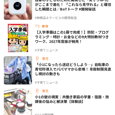
がここまで進化！ 「これなら見守れる」と確信
した瞬間とは／BoTトーク #開発秘話
#神商品＆サービスの開発秘話
教育
【入学準備はこの1冊で完成！】防犯・プログ
ラミング・時計・お金などの9大特別教材つき
ワーク、2027年度版が発売！
#子育てニュース
育児
「小1になったら送迎どうしよう…」自転車の
青切符導入でパパママから悲鳴！ 年齢制限見直
し検討の動きも
#子育てニュース
育児
小1の壁の現実｜共働き家庭の学童・宿題・放
課後の悩みと解決策【体験談】
#小1の壁特集