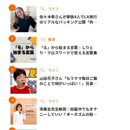
ライフ
佐々木希さんが家族4人でLA旅行
き夫婦
#産休
#育休
のリアルなパッキング公開「何が
あるかわからないから、人生」い
ざというときの備えも
教育
「る」から始まる言葉｜しりと
り・クロスワードで使える言葉集
ライフ
山田花子さん「もうママ毎日ご飯
のことで頭がいっぱい！」兄弟夏
休みのリアルな生活に共感しかな
い
ライフ
宋美玄先生解説｜妊娠中でもオナ
ニーしていい？オーガズムの胎児
への影響と3つの注意点