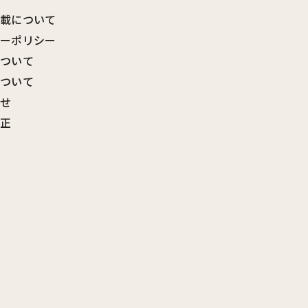
転載について
シーポリシー
について
について
わせ
訂正
覧