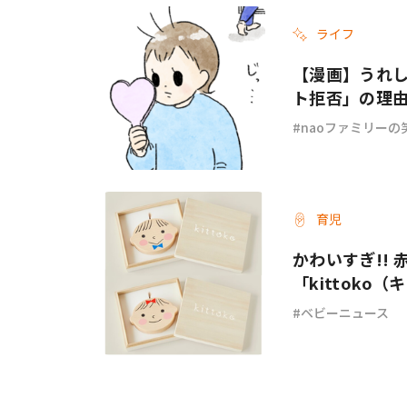
ライフ
#ワンオペ育児
#コミックエッセイ
【漫画】うれ
ト拒否」の理由
Vol.60
naoファミリーの
#渡邊大地の令和的ワーパパ道
#ベ
育児
かわいすぎ!!
「kittok
ベビーニュース