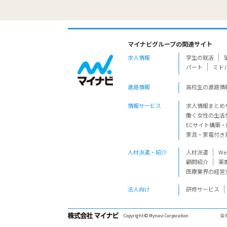
マイナビグループの関連サイト
求人情報
学生の就活
パート
ミド
進路情報
高校生の進路情
情報サービス
求人情報まとめ
働く女性の生活
ECサイト構築・
家具・家電付き
人材派遣・紹介
人材派遣
W
顧問紹介
薬
医療業界の経営
法人向け
研修サービス
会
Copyright © Mynavi Corporation