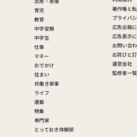
出産・産後
著作権と
育児
プライバ
教育
広告出稿
中学受験
広告表示
中学生
お問い合
仕事
お詫びと
マネー
運営会社
おでかけ
監修者一
住まい
共働き家事
ライフ
連載
特集
専門家
とっておき体験部