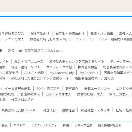
留学経験者の就活
看護学生向け
医学生・研修医向け
転職・求人情報
海外求人
ル・シニアの求人
障害者に特化した求人紹介サービス
フリーランス・副業向け業務
報
高校生向け探究学習プログラム Locus
サイト
総合・専門ニュース
高校生のチャレンジを応援するサイト
ティーンマー
情報
雑誌・書籍・ソフト
ウエディング情報
世界遺産検定
総合農業情報サイ
D2C事業支援
ふるさと納税
My CareerStudy
My CareerID
医療施設情報メデ
賃貸
AIを活用したSEOコンテンツ支援ツール
高齢者施設検索・介護相談
eb・ゲーム業界の転職
20代・第二新卒
新卒紹介
転職エージェント
エグゼク
剤師の転職
看護師の求人
コメディカル求人
医師の転職・求人
保育士の求人
支援
外国人材の紹介
業務効率化支援（BPO）
発送代行
健康経営
貸会議室・スタジオ
社宅・社員
社概要
アクセス
サスティナビリティ
採用
グループ企業
個人情報保護方針