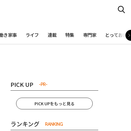
働き家事
ライフ
連載
特集
専門家
とっておき
PICK UP
-PR-
PICK UPをもっと見る
ランキング
RANKING