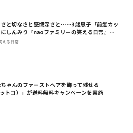
#共働き夫婦のセブンルール
#共働
しさと切なさと感慨深さと……3歳息子「前髪カッ
にしんみり『naoファミリーの笑える日常』
笑える日常
ビーニュース
#マタニティニュース
 赤ちゃんのファーストヘアを飾って残せる
o（キットコ）」が送料無料キャンペーンを実施