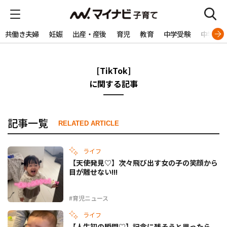
共働き夫婦
妊娠
出産・産後
育児
教育
中学受験
中学生
[TikTok]
に関する記事
記事一覧
RELATED ARTICLE
ライフ
【天使発見♡】次々飛び出す女の子の笑顔から
目が離せない!!!
#育児ニュース
ライフ
【人生初の瞬間♡】記念に残そうと思ったら、