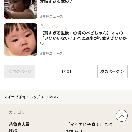
が強すぎる女の子
#育児ニュース
ライフ
【賢すぎる生後10か月のベビちゃん】ママの
「いないいない？」への返事が可愛すぎないか
♡
#育児ニュース
＜ 前のページ
次のページ ＞
1/104
マイナビ子育てトップ
TikTok
カテゴリ
共働き夫婦
「マイナビ子育て」とは
妊娠
お知らせ