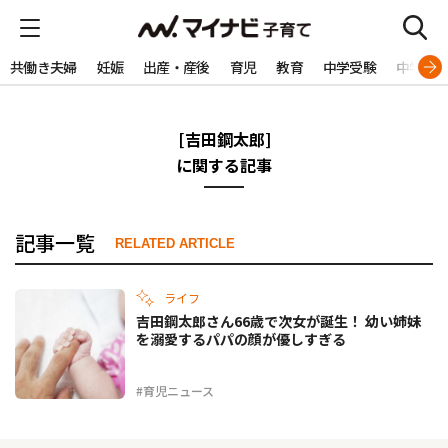
共働き夫婦
妊娠
出産・産後
育児
教育
中学受験
中学生
[吉田鋼太郎]
に関する記事
記事一覧
RELATED ARTICLE
ライフ
吉田鋼太郎さん66歳で次女が誕生！ 幼い姉妹
を溺愛するパパの顔が優しすぎる
#育児ニュース