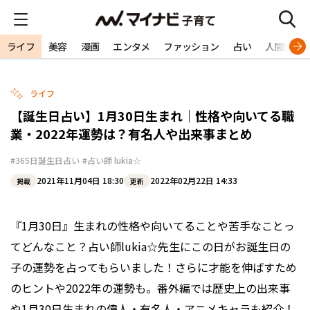
ライフ
美容
漫画
エンタメ
ファッション
占い
人間関係
ライフ
【誕生日占い】1月30日生まれ｜性格や向いてる職
業・2022年運勢は？有名人や出来事まとめ
#365日誕生日占い
#占い師 lukia☆
2021年11月04日 18:30
2022年02月22日 14:33
掲載
更新
『1月30日』生まれの性格や向いてることや苦手なことっ
てどんなこと？占い師lukia☆先生にこの日がお誕生日の
子の運勢を占ってもらいました！さらに才能を伸ばすため
のヒントや2022年の運勢も。番外編では歴史上の出来事
や1月30日生まれの偉人・有名人・アニメキャラも紹介！