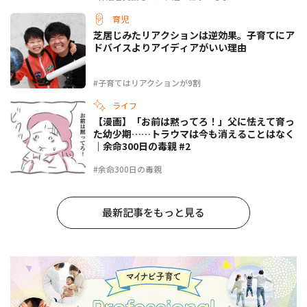
育児
芝居じみたリアクションは逆効果。子育てにア
ドバイスよりアイディアがいい理由
#子育てはリアクションが9割
ライフ
【漫画】「お前は黙ってろ！」父に怯えて育っ
た幼少期……トラウマは今も消えることはなく
｜余命300日の毒親 #2
#余命300日の毒親
最新記事をもっと見る