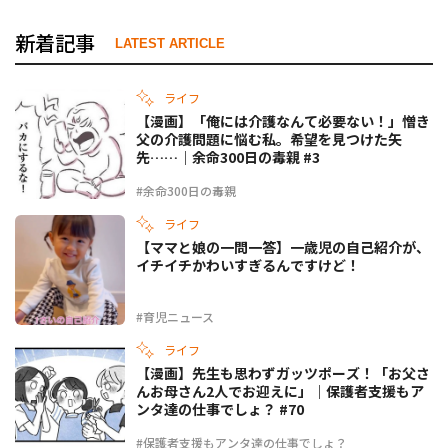
新着記事
LATEST ARTICLE
ライフ
【漫画】「俺には介護なんて必要ない！」憎き
父の介護問題に悩む私。希望を見つけた矢
先……｜余命300日の毒親 #3
#余命300日の毒親
ライフ
【ママと娘の一問一答】一歳児の自己紹介が、
イチイチかわいすぎるんですけど！
#育児ニュース
ライフ
【漫画】先生も思わずガッツポーズ！「お父さ
んお母さん2人でお迎えに」｜保護者支援もア
ンタ達の仕事でしょ？ #70
#保護者支援もアンタ達の仕事でしょ？