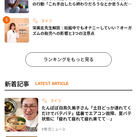
の行動「これ手出したら終わりだろうなとか思うんだけ
ども……」
ライフ
宋美玄先生解説｜妊娠中でもオナニーしていい？オーガ
ズムの胎児への影響と3つの注意点
ランキングをもっと見る
新着記事
LATEST ARTICLE
ライフ
たんぽぽ白鳥久美子さん「土日どっか連れてく
だけでバテバテ」猛暑でエアコン故障、夏バテ
状態に「疲れて疲れて疲れ果てて…」
#育児ニュース