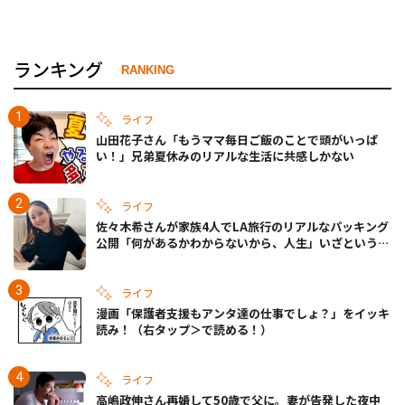
ランキング
RANKING
ライフ
山田花子さん「もうママ毎日ご飯のことで頭がいっぱ
い！」兄弟夏休みのリアルな生活に共感しかない
ライフ
佐々木希さんが家族4人でLA旅行のリアルなパッキング
公開「何があるかわからないから、人生」いざというと
きの備えも
ライフ
漫画「保護者支援もアンタ達の仕事でしょ？」をイッキ
読み！（右タップ＞で読める！）
ライフ
高嶋政伸さん再婚して50歳で父に。妻が告発した夜中