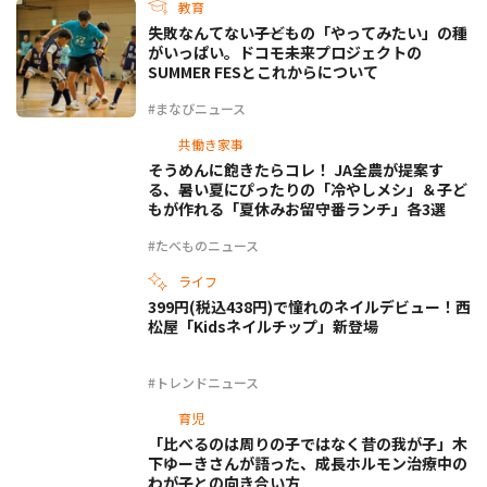
教育
失敗なんてない――子どもの「やってみたい」の種
がいっぱい。ドコモ未来プロジェクトの
SUMMER FESとこれからについて
#まなびニュース
共働き家事
そうめんに飽きたらコレ！ JA全農が提案す
る、暑い夏にぴったりの「冷やしメシ」＆子ど
もが作れる「夏休みお留守番ランチ」各3選
#たべものニュース
ライフ
399円(税込438円)で憧れのネイルデビュー！西
松屋「Kidsネイルチップ」新登場
#トレンドニュース
育児
「比べるのは周りの子ではなく昔の我が子」木
下ゆーきさんが語った、成長ホルモン治療中の
わが子との向き合い方