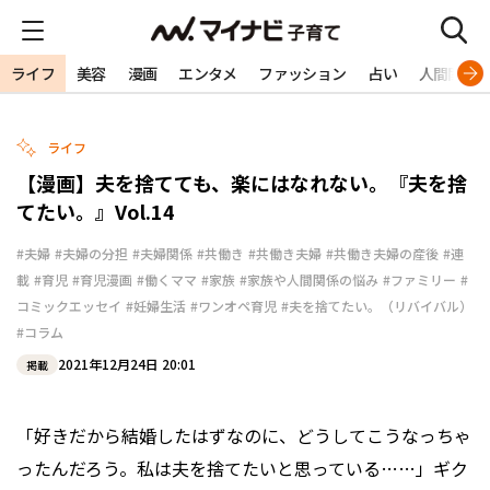
ライフ
美容
漫画
エンタメ
ファッション
占い
人間関係
ライフ
【漫画】夫を捨てても、楽にはなれない。『夫を捨
てたい。』Vol.14
#夫婦
#夫婦の分担
#夫婦関係
#共働き
#共働き夫婦
#共働き夫婦の産後
#連
載
#育児
#育児漫画
#働くママ
#家族
#家族や人間関係の悩み
#ファミリー
#
コミックエッセイ
#妊婦生活
#ワンオペ育児
#夫を捨てたい。（リバイバル）
#コラム
2021年12月24日 20:01
掲載
「好きだから結婚したはずなのに、どうしてこうなっちゃ
ったんだろう。私は夫を捨てたいと思っている……」ギク