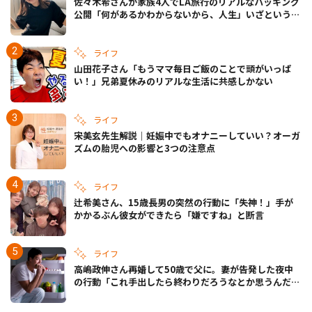
佐々木希さんが家族4人でLA旅行のリアルなパッキング
公開「何があるかわからないから、人生」いざというと
きの備えも
ライフ
山田花子さん「もうママ毎日ご飯のことで頭がいっぱ
い！」兄弟夏休みのリアルな生活に共感しかない
ライフ
宋美玄先生解説｜妊娠中でもオナニーしていい？オーガ
ズムの胎児への影響と3つの注意点
ライフ
辻希美さん、15歳長男の突然の行動に「失神！」手が
かかるぶん彼女ができたら「嫌ですね」と断言
ライフ
高嶋政伸さん再婚して50歳で父に。妻が告発した夜中
の行動「これ手出したら終わりだろうなとか思うんだけ
ども……」