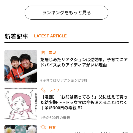
ランキングをもっと見る
新着記事
LATEST ARTICLE
育児
芝居じみたリアクションは逆効果。子育てにア
ドバイスよりアイディアがいい理由
#子育てはリアクションが9割
ライフ
【漫画】「お前は黙ってろ！」父に怯えて育っ
た幼少期……トラウマは今も消えることはなく
｜余命300日の毒親 #2
#余命300日の毒親
教育