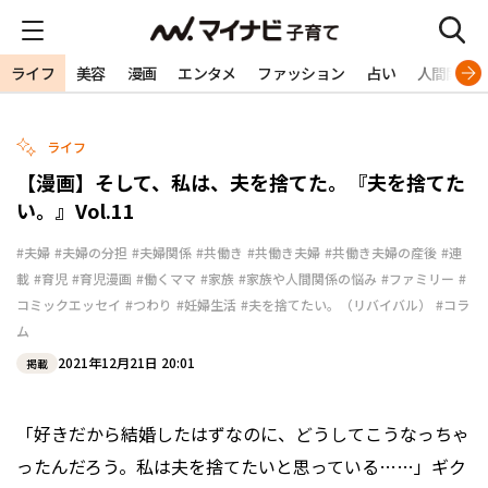
ライフ
美容
漫画
エンタメ
ファッション
占い
人間関係
ライフ
【漫画】そして、私は、夫を捨てた。『夫を捨てた
い。』Vol.11
#夫婦
#夫婦の分担
#夫婦関係
#共働き
#共働き夫婦
#共働き夫婦の産後
#連
載
#育児
#育児漫画
#働くママ
#家族
#家族や人間関係の悩み
#ファミリー
#
コミックエッセイ
#つわり
#妊婦生活
#夫を捨てたい。（リバイバル）
#コラ
ム
2021年12月21日 20:01
掲載
「好きだから結婚したはずなのに、どうしてこうなっちゃ
ったんだろう。私は夫を捨てたいと思っている……」ギク