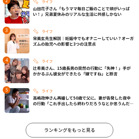
ライフ
山田花子さん「もうママ毎日ご飯のことで頭がいっぱ
い！」兄弟夏休みのリアルな生活に共感しかない
ライフ
宋美玄先生解説｜妊娠中でもオナニーしていい？オーガ
ズムの胎児への影響と3つの注意点
ライフ
辻希美さん、15歳長男の突然の行動に「失神！」手が
かかるぶん彼女ができたら「嫌ですね」と断言
ライフ
高嶋政伸さん再婚して50歳で父に。妻が告発した夜中
の行動「これ手出したら終わりだろうなとか思うんだけ
ども……」
ランキングをもっと見る