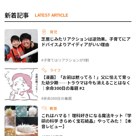
新着記事
LATEST ARTICLE
育児
芝居じみたリアクションは逆効果。子育てにア
ドバイスよりアイディアがいい理由
#子育てはリアクションが9割
ライフ
【漫画】「お前は黙ってろ！」父に怯えて育っ
た幼少期……トラウマは今も消えることはなく
｜余命300日の毒親 #2
#余命300日の毒親
教育
これはハマる！ 理科好きになる魔法キット『学
研の科学 きらめく宝石結晶』やってみた！【本
音レビュー】