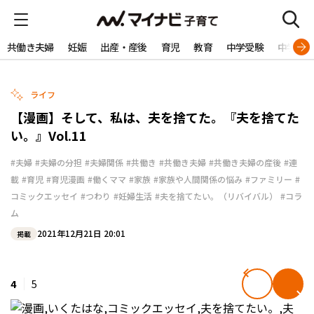
共働き夫婦
妊娠
出産・産後
育児
教育
中学受験
中学生
ライフ
【漫画】そして、私は、夫を捨てた。『夫を捨てた
い。』Vol.11
#夫婦
#夫婦の分担
#夫婦関係
#共働き
#共働き夫婦
#共働き夫婦の産後
#連
載
#育児
#育児漫画
#働くママ
#家族
#家族や人間関係の悩み
#ファミリー
#
コミックエッセイ
#つわり
#妊婦生活
#夫を捨てたい。（リバイバル）
#コラ
ム
2021年12月21日 20:01
掲載
4
5