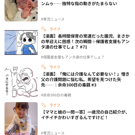
ンムゥ……独特な指の動きがたまらない
#育児ニュース
ライフ
【漫画】長時間保育の常連だった園児、まさか
の早迎えに困惑！次の瞬間――｜保護者支援もアン
タ達の仕事でしょ？ #71
#保護者支援もアンタ達の仕事でしょ？
ライフ
【漫画】「俺には介護なんて必要ない！」憎き
父の介護問題に悩む私。希望を見つけた矢
先……｜余命300日の毒親 #3
#余命300日の毒親
ライフ
【ママと娘の一問一答】一歳児の自己紹介が、
イチイチかわいすぎるんですけど！
#育児ニュース