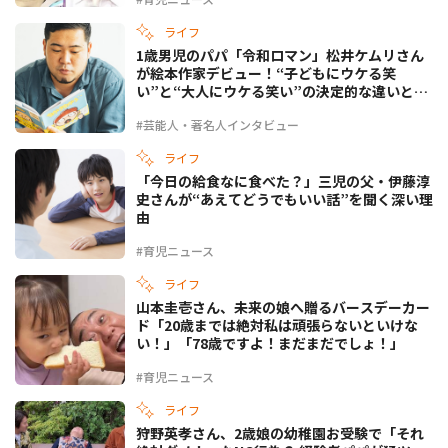
ライフ
1歳男児のパパ「令和ロマン」松井ケムリさん
が絵本作家デビュー！“子どもにウケる笑
い”と“大人にウケる笑い”の決定的な違いと
は？
#芸能人・著名人インタビュー
ライフ
「今日の給食なに食べた？」三児の父・伊藤淳
史さんが“あえてどうでもいい話”を聞く深い理
由
#育児ニュース
ライフ
山本圭壱さん、未来の娘へ贈るバースデーカー
ド「20歳までは絶対私は頑張らないといけな
い！」「78歳ですよ！まだまだでしょ！」
#育児ニュース
ライフ
狩野英孝さん、2歳娘の幼稚園お受験で「それ