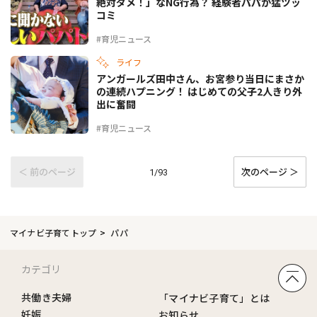
絶対ダメ！」なNG行為？ 経験者パパが猛ツッ
コミ
#育児ニュース
ライフ
アンガールズ田中さん、お宮参り当日にまさか
の連続ハプニング！ はじめての父子2人きり外
出に奮闘
#育児ニュース
＜ 前のページ
次のページ ＞
1/93
マイナビ子育てトップ
パパ
カテゴリ
共働き夫婦
「マイナビ子育て」とは
妊娠
お知らせ