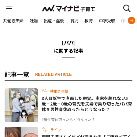
共働き夫婦
妊娠
出産・産後
育児
教育
中学受験
中学生
[パパ]
に関する記事
記事一覧
RELATED ARTICLE
共働き夫婦
3人目誕生で直面した現実。実家を頼れない5
歳・2歳・0歳の育児を夫婦で乗り切ったパパ育
休＃男性育休取ったらどうなった？
#男性育休取ったらどうなった？
ライフ
西野未姫さんイヤイヤ期長女の「ご飯食べてく