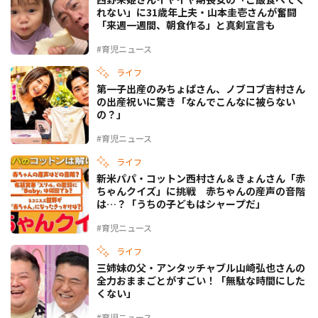
れない」に31歳年上夫・山本圭壱さんが奮闘
「来週一週間、朝食作る」と真剣宣言も
#育児ニュース
ライフ
第一子出産のみちょぱさん、ノブコブ吉村さん
の出産祝いに驚き「なんでこんなに被らない
の？」
#育児ニュース
ライフ
新米パパ・コットン西村さん＆きょんさん「赤
ちゃんクイズ」に挑戦 赤ちゃんの産声の音階
は…？「うちの子どもはシャープだ」
#育児ニュース
ライフ
三姉妹の父・アンタッチャブル山崎弘也さんの
全力おままごとがすごい！「無駄な時間にした
くない」
#育児ニュース