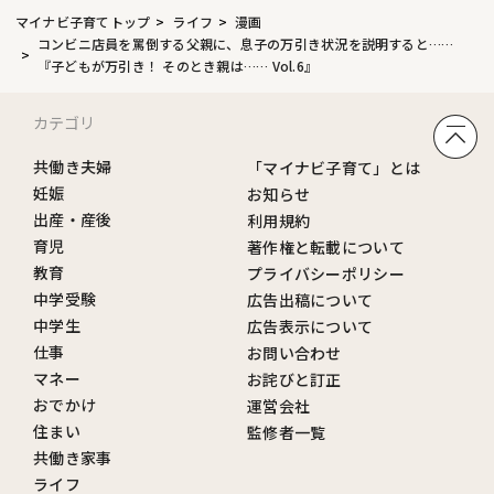
マイナビ子育てトップ
ライフ
漫画
コンビニ店員を罵倒する父親に、息子の万引き状況を説明すると……
『子どもが万引き！ そのとき親は…… Vol.6』
カテゴリ
共働き夫婦
「マイナビ子育て」とは
妊娠
お知らせ
出産・産後
利用規約
育児
著作権と転載について
教育
プライバシーポリシー
中学受験
広告出稿について
中学生
広告表示について
仕事
お問い合わせ
マネー
お詫びと訂正
おでかけ
運営会社
住まい
監修者一覧
共働き家事
ライフ