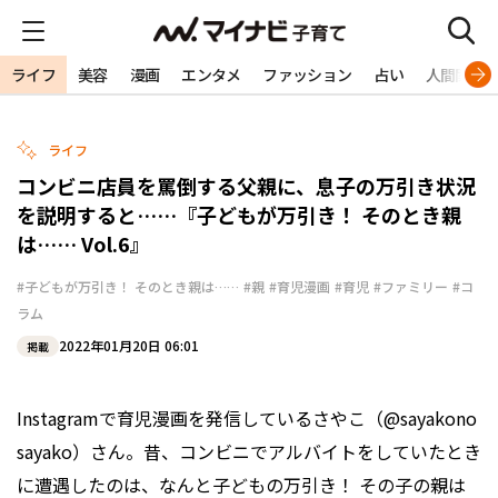
ライフ
美容
漫画
エンタメ
ファッション
占い
人間関係
ライフ
コンビニ店員を罵倒する父親に、息子の万引き状況
を説明すると……『子どもが万引き！ そのとき親
は…… Vol.6』
#子どもが万引き！ そのとき親は……
#親
#育児漫画
#育児
#ファミリー
#コ
ラム
2022年01月20日 06:01
掲載
Instagramで育児漫画を発信しているさやこ（@sayakono
sayako）さん。昔、コンビニでアルバイトをしていたとき
に遭遇したのは、なんと子どもの万引き！ その子の親は