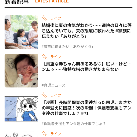
新着記事
LATEST ARTICLE
ライフ
結婚後に妻の病気がわかり……通院の日々に落
ち込んでいても、夫の態度に救われた #家族に
伝えたい「ありがとう」
#家族に伝えたい「ありがとう」
ライフ
【貴重な赤ちゃん期あるある♡】眠い…けど…
ンムゥ……独特な指の動きがたまらない
#育児ニュース
ライフ
【漫画】長時間保育の常連だった園児、まさか
の早迎えに困惑！次の瞬間――｜保護者支援もアン
タ達の仕事でしょ？ #71
#保護者支援もアンタ達の仕事でしょ？
ライフ