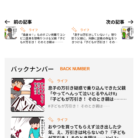
前の記事
次の記事
ライフ
ライフ
「金返せ！」ものすごい剣幕でコン
「息子は万引きしていない！」怒り
ビニ店員を怒鳴りつける父親『子ど
狂う父親に、冷静に証拠の存在をつ
もが万引き！ そのとき親は……
きつける『子どもが万引き！ そのと
Vol.5』
き親は…… Vol.7』
バックナンバー
BACK NUMBER
ライフ
息子の万引き疑惑で乗り込んできた父親
「やってへんって泣いとるやんけ!!」
『子どもが万引き！ そのとき親は……
Vol.4』
子どもが万引き！ そのとき親は……
ライフ
おやつを買ってもらえず泣き出した少
年。え、万引きは叱らないの？『子ども
が万引き！ そのとき親は…… Vol.3』