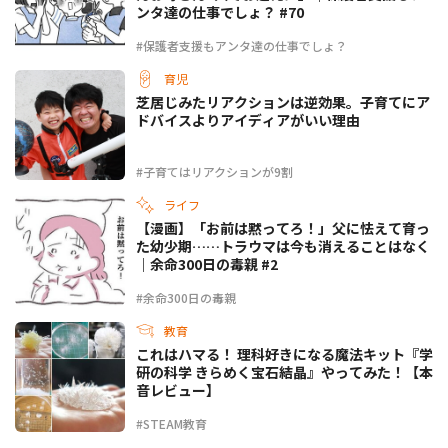
ンタ達の仕事でしょ？ #70
#保護者支援もアンタ達の仕事でしょ？
育児
芝居じみたリアクションは逆効果。子育てにア
ドバイスよりアイディアがいい理由
#子育てはリアクションが9割
ライフ
【漫画】「お前は黙ってろ！」父に怯えて育っ
た幼少期……トラウマは今も消えることはなく
｜余命300日の毒親 #2
#余命300日の毒親
教育
これはハマる！ 理科好きになる魔法キット『学
研の科学 きらめく宝石結晶』やってみた！【本
音レビュー】
#STEAM教育