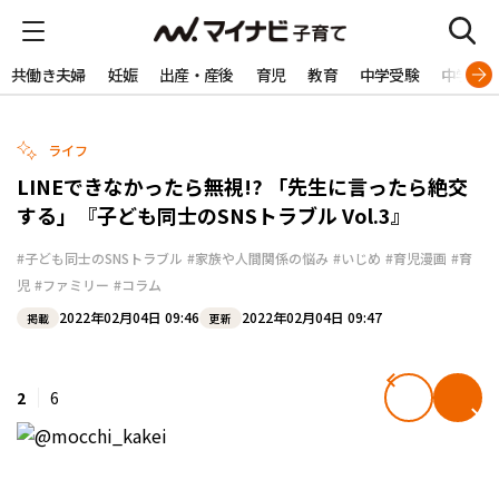
共働き夫婦
妊娠
出産・産後
育児
教育
中学受験
中学生
ライフ
LINEできなかったら無視!? 「先生に言ったら絶交
する」『子ども同士のSNSトラブル Vol.3』
#子ども同士のSNSトラブル
#家族や人間関係の悩み
#いじめ
#育児漫画
#育
児
#ファミリー
#コラム
2022年02月04日 09:46
2022年02月04日 09:47
掲載
更新
2
6