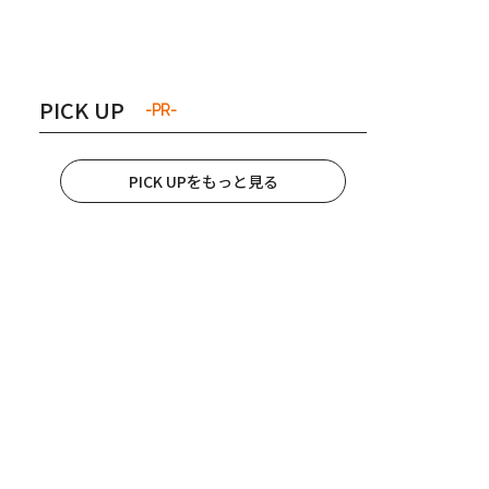
き夫婦
#産休
#育休
PICK UP
-PR-
PICK UPをもっと見る