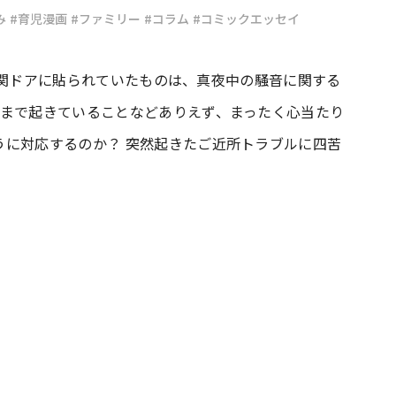
み
#育児漫画
#ファミリー
#コラム
#コミックエッセイ
#共働き夫婦のセブンルール
#共働
家の玄関ドアに貼られていたものは、真夜中の騒音に関する
時まで起きていることなどありえず、まったく心当たり
ビーニュース
#マタニティニュース
うに対応するのか？ 突然起きたご近所トラブルに四苦
。