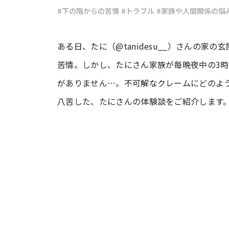
#下の階からの苦情
#トラブル
#家族や人間関係の悩
#ワンオペ育児
#コミックエッセイ
ある日、たに（@tanidesu__）さんの
苦情。しかし、たにさん家族が毎晩夜中の3
#渡邊大地の令和的ワーパパ道
#ベ
がありません…。不可解なクレームにどのよ
八苦した、たにさんの体験談をご紹介します