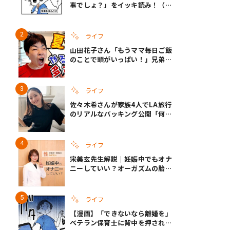
事でしょ？」をイッキ読み！（右
タップ＞で読める！）
ライフ
山田花子さん「もうママ毎日ご飯
のことで頭がいっぱい！」兄弟夏
休みのリアルな生活に共感しかな
い
ライフ
佐々木希さんが家族4人でLA旅行
のリアルなパッキング公開「何が
あるかわからないから、人生」い
ざというときの備えも
ライフ
宋美玄先生解説｜妊娠中でもオナ
ニーしていい？オーガズムの胎児
への影響と3つの注意点
ライフ
【漫画】「できないなら離婚を」
ベテラン保育士に背中を押され、