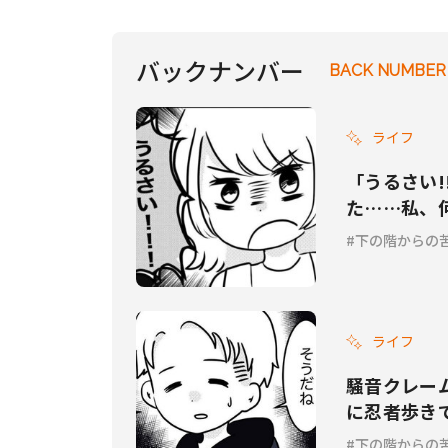
の階からの苦情 Vol.9』
バックナンバー
BACK NUMBER
ライフ
「うるさい
た……私、何
下の階からの
ライフ
騒音クレー
に忍者歩き
Vol.7』
下の階からの