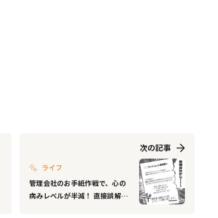
次の記事
ライフ
管理会社のお手紙作戦で、心の
病みレベルが半減！ 直接誤解を
解くことはできないが……『下