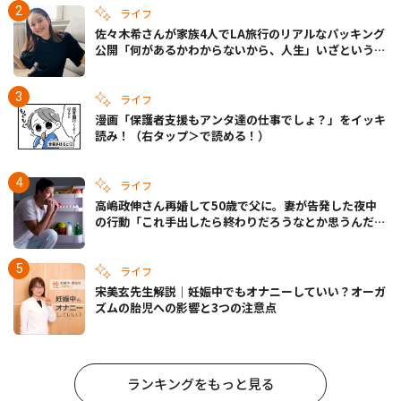
ライフ
佐々木希さんが家族4人でLA旅行のリアルなパッキング
公開「何があるかわからないから、人生」いざというと
きの備えも
ライフ
漫画「保護者支援もアンタ達の仕事でしょ？」をイッキ
読み！（右タップ＞で読める！）
ライフ
高嶋政伸さん再婚して50歳で父に。妻が告発した夜中
の行動「これ手出したら終わりだろうなとか思うんだけ
ども……」
ライフ
宋美玄先生解説｜妊娠中でもオナニーしていい？オーガ
ズムの胎児への影響と3つの注意点
ランキングをもっと見る