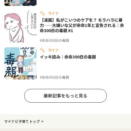
ライフ
【漫画】私がこいつのケアを？ モラハラに暴
力……大嫌いな父が余命1年と宣告される｜余
命300日の毒親 #1
#余命300日の毒親
ライフ
イッキ読み｜余命300日の毒親
#余命300日の毒親
最新記事をもっと見る
マイナビ子育てトップ