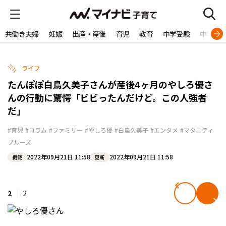
共働き夫婦
妊娠
出産・産後
育児
教育
中学受験
中学生
ライフ
たんぽぽ白鳥久美子さんが産後4ヶ月のやしろ優さ
んの行動に驚愕「ビビったんだけど。この人強者
だ」
#育児
#コラム
#ファミリー
#やしろ優
#白鳥久美子
#エンタメ
#マタニティ
ブルーズ
2022年09月21日 11:58
2022年09月21日 11:58
掲載
更新
2
2