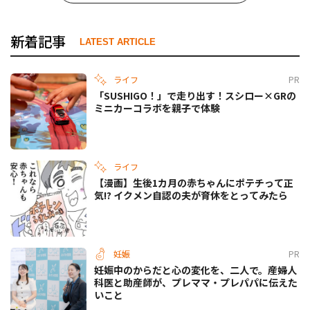
新着記事
LATEST ARTICLE
ライフ
PR
「SUSHIGO！」で走り出す！スシロー×GRの
ミニカーコラボを親子で体験
ライフ
【漫画】生後1カ月の赤ちゃんにポテチって正
気!? イクメン自認の夫が育休をとってみたら
妊娠
PR
妊娠中のからだと心の変化を、二人で。産婦人
科医と助産師が、プレママ・プレパパに伝えた
いこと