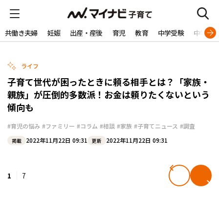
共働き夫婦
妊娠
出産・産後
育児
教育
中学受験
中学生
ライフ
子育て世代が困ったときに頼る相手とは？「家族・
親族」が圧倒的多数派！お金は頼りたくないという
傾向も
#育児の悩み
#ファミリー
#コラム
#相談
#家族
#子育てニュース
#調査
2022年11月22日 09:31
2022年11月22日 09:31
掲載
更新
1
7