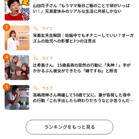
山田花子さん「もうママ毎日ご飯のことで頭がいっぱ
い！」兄弟夏休みのリアルな生活に共感しかない
ライフ
宋美玄先生解説｜妊娠中でもオナニーしていい？オーガ
ズムの胎児への影響と3つの注意点
ライフ
辻希美さん、15歳長男の突然の行動に「失神！」手が
かかるぶん彼女ができたら「嫌ですね」と断言
ライフ
高嶋政伸さん再婚して50歳で父に。妻が告発した夜中
の行動「これ手出したら終わりだろうなとか思うんだけ
ども……」
ランキングをもっと見る