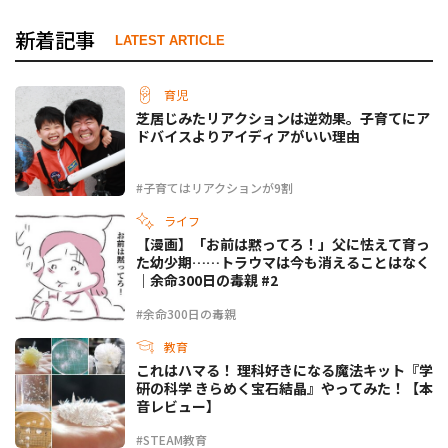
新着記事
LATEST ARTICLE
育児
芝居じみたリアクションは逆効果。子育てにア
ドバイスよりアイディアがいい理由
#子育てはリアクションが9割
ライフ
【漫画】「お前は黙ってろ！」父に怯えて育っ
た幼少期……トラウマは今も消えることはなく
｜余命300日の毒親 #2
#余命300日の毒親
教育
これはハマる！ 理科好きになる魔法キット『学
研の科学 きらめく宝石結晶』やってみた！【本
音レビュー】
#STEAM教育