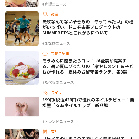
#育児ニュース
教育
失敗なんてない――子どもの「やってみたい」の種
がいっぱい。ドコモ未来プロジェクトの
SUMMER FESとこれからについて
#まなびニュース
共働き家事
そうめんに飽きたらコレ！ JA全農が提案す
る、暑い夏にぴったりの「冷やしメシ」＆子ど
もが作れる「夏休みお留守番ランチ」各3選
#たべものニュース
ライフ
399円(税込438円)で憧れのネイルデビュー！西
松屋「Kidsネイルチップ」新登場
#トレンドニュース
育児
「比べるのは周りの子ではなく昔の我が子」木