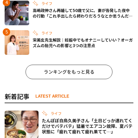
ライフ
高嶋政伸さん再婚して50歳で父に。妻が告発した夜中
の行動「これ手出したら終わりだろうなとか思うんだけ
ども……」
ライフ
宋美玄先生解説｜妊娠中でもオナニーしていい？オーガ
ズムの胎児への影響と3つの注意点
ランキングをもっと見る
新着記事
LATEST ARTICLE
ライフ
たんぽぽ白鳥久美子さん「土日どっか連れてく
だけでバテバテ」猛暑でエアコン故障、夏バテ
状態に「疲れて疲れて疲れ果てて…」