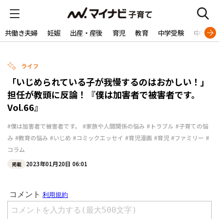
共働き夫婦
妊娠
出産・産後
育児
教育
中学受験
中学生
ライフ
「いじめられている子が我慢するのはおかしい！」
担任が教頭に反論！『僕は加害者で被害者です。
Vol.66』
#僕は加害者で被害者です。
#家族や人間関係の悩み
#トラブル
#子育ての悩
み
#教育の悩み
#いじめ
#コミックエッセイ
#育児漫画
#育児
#ファミリー
#
コラム
2023年01月20日 06:01
掲載