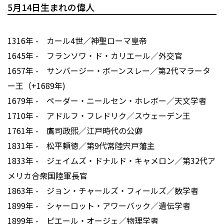
5月14日生まれの偉人
1316年 - カール4世／神聖ローマ皇帝
1645年 - フランソワ・ド・カリエール／外交官
1657年 - サンバージー・ボーンスレー／第2代マラータ
ー王（+1689年)
1679年 - ペーダー・ニールセン・ホレボー／天文学者
1710年 - アドルフ・フレドリク／スウェーデン王
1761年 - 鷹司政煕／江戸時代の公卿
1831年 - 松平頼徳／第9代常陸宍戸藩主
1833年 - ジェイムズ・ドナルド・キャメロン／第32代ア
メリカ合衆国陸軍長官
1863年 - ジョン・チャールズ・フィールズ／数学者
1899年 - シャーロット・アワーバック／遺伝学者
1899年 - ピエール・オージェ／物理学者