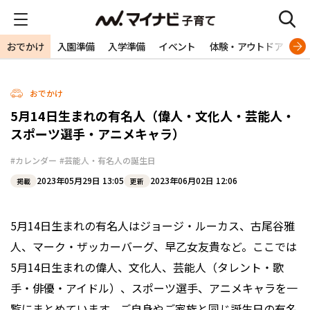
おでかけ
入園準備
入学準備
イベント
体験・アウトドア
旅
おでかけ
5月14日生まれの有名人（偉人・文化人・芸能人・
スポーツ選手・アニメキャラ）
#カレンダー
#芸能人・有名人の誕生日
2023年05月29日 13:05
2023年06月02日 12:06
掲載
更新
5月14日生まれの有名人はジョージ・ルーカス、古尾谷雅
人、マーク・ザッカーバーグ、早乙女友貴など。ここでは
5月14日生まれの偉人、文化人、芸能人（タレント・歌
手・俳優・アイドル）、スポーツ選手、アニメキャラを一
覧にまとめています。ご自身やご家族と同じ誕生日の有名