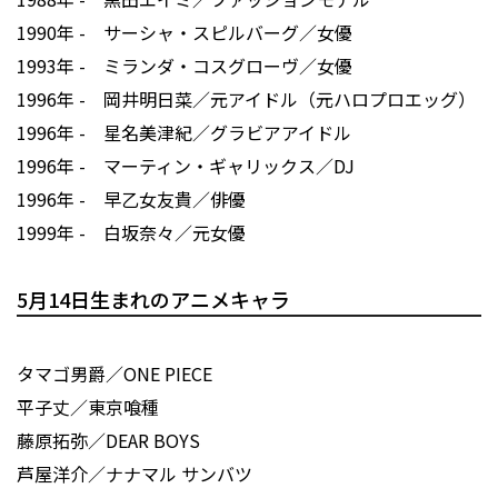
1990年 - サーシャ・スピルバーグ／女優
1993年 - ミランダ・コスグローヴ／女優
1996年 - 岡井明日菜／元アイドル（元ハロプロエッグ）
1996年 - 星名美津紀／グラビアアイドル
1996年 - マーティン・ギャリックス／DJ
1996年 - 早乙女友貴／俳優
1999年 - 白坂奈々／元女優
5月14日生まれのアニメキャラ
タマゴ男爵／ONE PIECE
平子丈／東京喰種
藤原拓弥／DEAR BOYS
芦屋洋介／ナナマル サンバツ