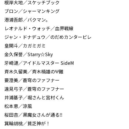
根岸大地／スケッチブック
ブロン／シャーマンキング
港浦吾郎／バクマン。
レオナルド・ウォッチ／血界戦線
ジャン・ドナデュウ／のだめカンタービレ
皇開斗／カガミガミ
金久保誉／Starry☆Sky
牙崎漣／アイドルマスター SideM
斉木久留美／斉木楠雄のΨ難
要澄美／蒼穹のファフナー
遠見弓子／蒼穹のファフナー
井浦基子／堀さんと宮村くん
松本恵／涼風
桜田杏／黒魔女さんが通る‼
箕輪胡桃／貧乏神が！