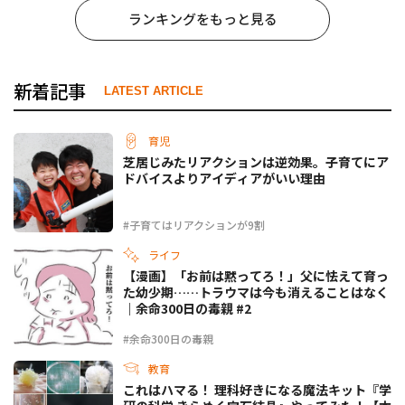
ランキングをもっと見る
新着記事
LATEST ARTICLE
育児
芝居じみたリアクションは逆効果。子育てにア
ドバイスよりアイディアがいい理由
#子育てはリアクションが9割
ライフ
【漫画】「お前は黙ってろ！」父に怯えて育っ
た幼少期……トラウマは今も消えることはなく
｜余命300日の毒親 #2
#余命300日の毒親
教育
これはハマる！ 理科好きになる魔法キット『学