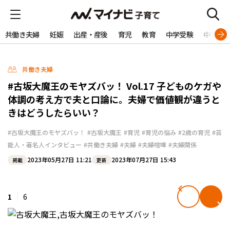
共働き夫婦
妊娠
出産・産後
育児
教育
中学受験
中学生
共働き夫婦
#古坂大魔王のモヤズバッ！ Vol.17 子どものケガや
体調の考え方で夫と口論に。夫婦で価値観が違うと
きはどうしたらいい？
#古坂大魔王のモヤズバッ！
#古坂大魔王
#育児
#育児の悩み
#2歳の育児
#芸
能人・著名人インタビュー
#共働き夫婦
#夫婦
#夫婦喧嘩
#夫婦関係
2023年05月27日 11:21
2023年07月27日 15:43
掲載
更新
1
6