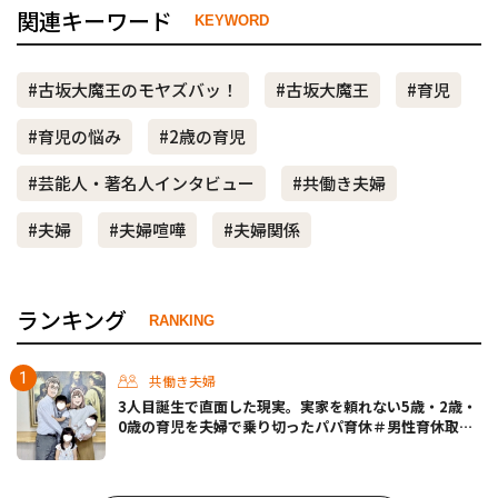
関連キーワード
KEYWORD
#古坂大魔王のモヤズバッ！
#古坂大魔王
#育児
#育児の悩み
#2歳の育児
#芸能人・著名人インタビュー
#共働き夫婦
#夫婦
#夫婦喧嘩
#夫婦関係
ランキング
RANKING
共働き夫婦
3人目誕生で直面した現実。実家を頼れない5歳・2歳・
0歳の育児を夫婦で乗り切ったパパ育休＃男性育休取っ
たらどうなった？