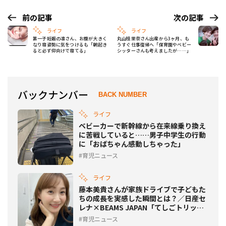
前の記事
次の記事
ライフ
ライフ
第一子妊娠の凛さん、お腹が大きく
丸山桂里奈さん出産から3ヶ月、も
なり寝姿勢に気をつけるも「朝起き
うすぐ仕事復帰へ「保育園やベビー
ると必ず仰向けで寝てる」
シッターさんも考えましたが……」
バックナンバー
BACK NUMBER
ライフ
ベビーカーで新幹線から在来線乗り換え
に苦戦していると……男子中学生の行動
に「おばちゃん感動しちゃった」
育児ニュース
ライフ
藤本美貴さんが家族ドライブで子どもた
ちの成長を実感した瞬間とは？／日産セ
レナ×BEAMS JAPAN「てしごトリッ
プ」発表会
育児ニュース