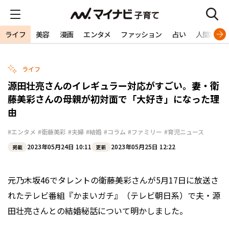
ライフ
美容
漫画
エンタメ
ファッション
占い
人間関係
ライフ
源田壮亮さんのイレギュラー対応がすごい。妻・衛
藤美彩さんの母親が初対面で「大好き」になった理
由
#エンタメ
#衛藤美彩
#夫婦
#結婚
#コラム
#ファミリー
#育児ニュース
2023年05月24日 10:11
2023年05月25日 12:22
掲載
更新
元乃木坂46でタレントの衛藤美彩さんが5月17日に放送さ
れたテレビ番組『かまいガチ』（テレビ朝日系）で夫・源
田壮亮さんとの結婚秘話について明かしました。