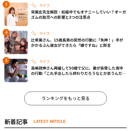
ライフ
宋美玄先生解説｜妊娠中でもオナニーしていい？オーガ
ズムの胎児への影響と3つの注意点
ライフ
辻希美さん、15歳長男の突然の行動に「失神！」手が
かかるぶん彼女ができたら「嫌ですね」と断言
ライフ
高嶋政伸さん再婚して50歳で父に。妻が告発した夜中
の行動「これ手出したら終わりだろうなとか思うんだけ
ども……」
ランキングをもっと見る
新着記事
LATEST ARTICLE