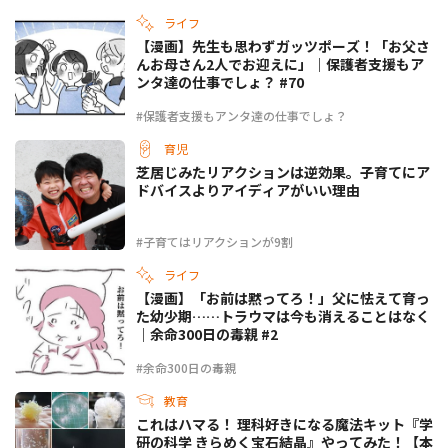
ライフ
【漫画】先生も思わずガッツポーズ！「お父さ
んお母さん2人でお迎えに」｜保護者支援もア
ンタ達の仕事でしょ？ #70
#保護者支援もアンタ達の仕事でしょ？
育児
芝居じみたリアクションは逆効果。子育てにア
ドバイスよりアイディアがいい理由
#子育てはリアクションが9割
ライフ
【漫画】「お前は黙ってろ！」父に怯えて育っ
た幼少期……トラウマは今も消えることはなく
｜余命300日の毒親 #2
#余命300日の毒親
教育
これはハマる！ 理科好きになる魔法キット『学
研の科学 きらめく宝石結晶』やってみた！【本