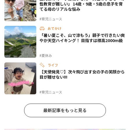
性教育が難しい」 14歳・9歳・5歳の息子を育
てる母のリアルな悩み
#育児ニュース
おでかけ
「暑い夏こそ、山で涼もう」親子で行きたい爽
やか天空ハイキング！ 目指すは標高2000m級
#夏休み
ライフ
【天使発見♡】次々飛び出す女の子の笑顔から
目が離せない!!!
#育児ニュース
最新記事をもっと見る