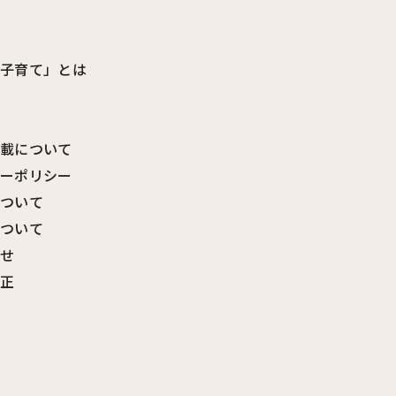
ビ子育て」とは
転載について
シーポリシー
について
について
わせ
訂正
覧