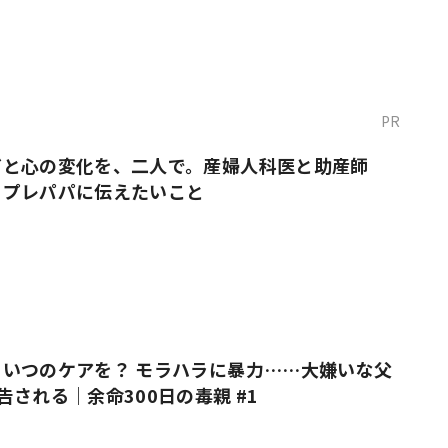
PR
だと心の変化を、二人で。産婦人科医と助産師
・プレパパに伝えたいこと
いつのケアを？ モラハラに暴力……大嫌いな父
告される｜余命300日の毒親 #1