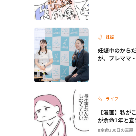
妊娠
妊娠中のから
が、プレママ
ライフ
【漫画】私がこ
が余命1年と宣
余命300日の毒親