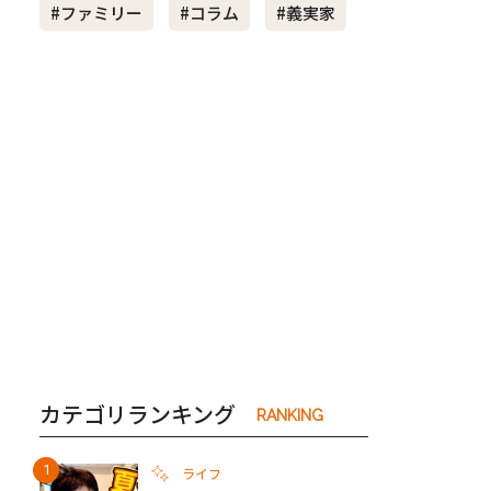
#ファミリー
#コラム
#義実家
き夫婦
#産休
#育休
カテゴリランキング
RANKING
ライフ