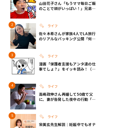
山田花子さん「もうママ毎日ご飯
のことで頭がいっぱい！」兄弟夏
休みのリアルな生活に共感しかな
い
ライフ
佐々木希さんが家族4人でLA旅行
のリアルなパッキング公開「何が
あるかわからないから、人生」い
ざというときの備えも
ライフ
漫画「保護者支援もアンタ達の仕
事でしょ？」をイッキ読み！（右
タップ＞で読める！）
ライフ
高嶋政伸さん再婚して50歳で父
に。妻が告発した夜中の行動「こ
れ手出したら終わりだろうなとか
思うんだけども……」
ライフ
宋美玄先生解説｜妊娠中でもオナ