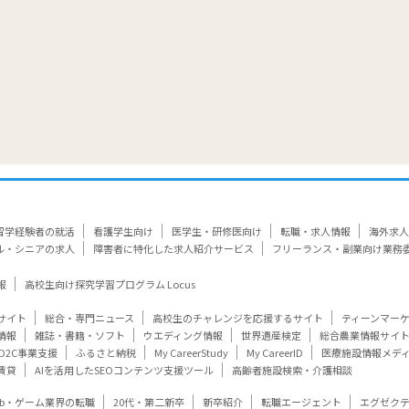
留学経験者の就活
看護学生向け
医学生・研修医向け
転職・求人情報
海外求人
ル・シニアの求人
障害者に特化した求人紹介サービス
フリーランス・副業向け業務
報
高校生向け探究学習プログラム Locus
サイト
総合・専門ニュース
高校生のチャレンジを応援するサイト
ティーンマー
情報
雑誌・書籍・ソフト
ウエディング情報
世界遺産検定
総合農業情報サイ
D2C事業支援
ふるさと納税
My CareerStudy
My CareerID
医療施設情報メデ
賃貸
AIを活用したSEOコンテンツ支援ツール
高齢者施設検索・介護相談
eb・ゲーム業界の転職
20代・第二新卒
新卒紹介
転職エージェント
エグゼク