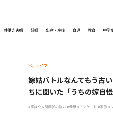
共働き夫婦
妊娠
出産・産後
育児
教育
中学
ライフ
嫁姑バトルなんてもう古い
ちに聞いた「うちの嫁自慢
#家族や人間関係の悩み
#義母
#アンケート
#家族
#