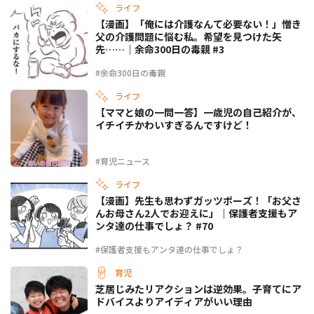
ライフ
【漫画】「俺には介護なんて必要ない！」憎き
父の介護問題に悩む私。希望を見つけた矢
先……｜余命300日の毒親 #3
#余命300日の毒親
ライフ
【ママと娘の一問一答】一歳児の自己紹介が、
イチイチかわいすぎるんですけど！
#育児ニュース
ライフ
【漫画】先生も思わずガッツポーズ！「お父さ
んお母さん2人でお迎えに」｜保護者支援もア
ンタ達の仕事でしょ？ #70
#保護者支援もアンタ達の仕事でしょ？
育児
芝居じみたリアクションは逆効果。子育てにア
ドバイスよりアイディアがいい理由