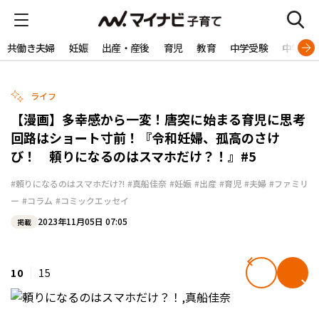
共働き夫婦
妊娠
出産・産後
育児
教育
中学受験
中学生
ライフ
【漫画】多幸感から一変！唐突に始まる育児に思考
回路はショート寸前！『令和妊婦、孤高のさけ
び！ 頼りになるのはスマホだけ？！』#5
#頼りになるのはスマホだけ?!
#真船佳奈
#妊娠
#出産
#育児
#夫婦
#ファミリ
ー
#コラム
#コミックエッセイ
2023年11月05日 07:05
掲載
10
15