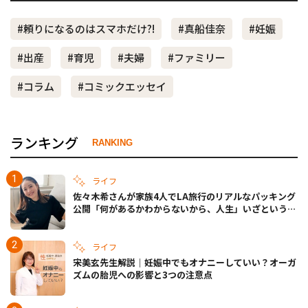
#頼りになるのはスマホだけ?!
#真船佳奈
#妊娠
#出産
#育児
#夫婦
#ファミリー
#コラム
#コミックエッセイ
ランキング
RANKING
ライフ
佐々木希さんが家族4人でLA旅行のリアルなパッキング
公開「何があるかわからないから、人生」いざというと
きの備えも
ライフ
宋美玄先生解説｜妊娠中でもオナニーしていい？オーガ
ズムの胎児への影響と3つの注意点