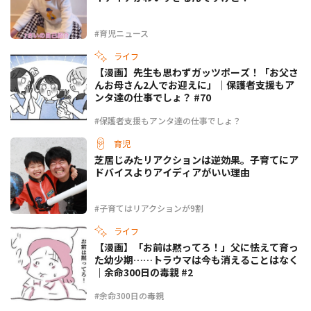
#育児ニュース
ライフ
【漫画】先生も思わずガッツポーズ！「お父さ
んお母さん2人でお迎えに」｜保護者支援もア
ンタ達の仕事でしょ？ #70
#保護者支援もアンタ達の仕事でしょ？
育児
芝居じみたリアクションは逆効果。子育てにア
ドバイスよりアイディアがいい理由
#子育てはリアクションが9割
ライフ
【漫画】「お前は黙ってろ！」父に怯えて育っ
た幼少期……トラウマは今も消えることはなく
｜余命300日の毒親 #2
#余命300日の毒親