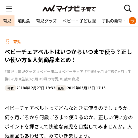
育児
離乳食
育児グッズ
ベビー・子ども服
子供の発育・発達
育児
ベビーチェアベルトはいつからいつまで使う？正し
い使い方＆人気商品まとめ！
#育児
#育児グッズ
#ベビー用品
#ベビーチェア
#生後6ヶ月
#生後7ヶ月
#生
後8ヶ月
#生後9ヶ月
#0歳の育児
#1歳の育児
2018年12月27日 19:32
2019年03月13日 17:15
掲載
更新
ベビーチェアベルトってどんなときに使うのでしょうか。
何ヶ月ごろから何歳ごろまで使えるのか、正しい使い方の
ポイントを押さえて快適な育児を目指してみませんか。人
気商品もあわせて、みていきましょう。