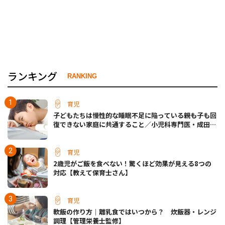
ランキング
RANKING
育児
子どもたちは慢性的な睡眠不足に陥っている――親も子も回
復できない家庭に共通すること／小児科専門医・成田奈
緒子先生
育児
2歳児がご飯を食べない！驚くほど効果が見える8つの
対応【教えて保育士さん】
育児
軟飯の作り方｜離乳食ではいつから？ 炊飯器・レンジ
調理【管理栄養士監修】