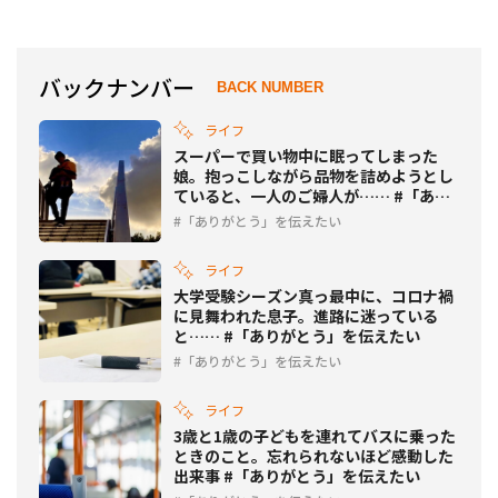
えたい
う」を伝えたい
バックナンバー
BACK NUMBER
ライフ
スーパーで買い物中に眠ってしまった
娘。抱っこしながら品物を詰めようとし
ていると、一人のご婦人が…… #「あり
がとう」を伝えたい
「ありがとう」を伝えたい
ライフ
大学受験シーズン真っ最中に、コロナ禍
に見舞われた息子。進路に迷っている
と…… #「ありがとう」を伝えたい
「ありがとう」を伝えたい
ライフ
3歳と1歳の子どもを連れてバスに乗った
ときのこと。忘れられないほど感動した
出来事 #「ありがとう」を伝えたい