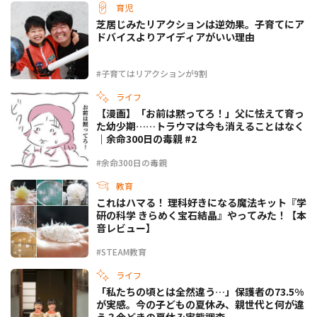
育児
芝居じみたリアクションは逆効果。子育てにア
ドバイスよりアイディアがいい理由
#子育てはリアクションが9割
ライフ
【漫画】「お前は黙ってろ！」父に怯えて育っ
た幼少期……トラウマは今も消えることはなく
｜余命300日の毒親 #2
#余命300日の毒親
教育
これはハマる！ 理科好きになる魔法キット『学
研の科学 きらめく宝石結晶』やってみた！【本
音レビュー】
#STEAM教育
ライフ
「私たちの頃とは全然違う…」保護者の73.5%
が実感。今の子どもの夏休み、親世代と何が違
う？今どきの夏休み実態調査