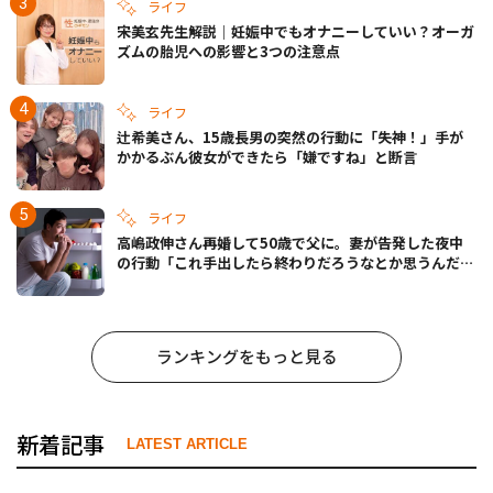
ライフ
宋美玄先生解説｜妊娠中でもオナニーしていい？オーガ
ズムの胎児への影響と3つの注意点
ライフ
辻希美さん、15歳長男の突然の行動に「失神！」手が
かかるぶん彼女ができたら「嫌ですね」と断言
ライフ
高嶋政伸さん再婚して50歳で父に。妻が告発した夜中
の行動「これ手出したら終わりだろうなとか思うんだけ
ども……」
ランキングをもっと見る
新着記事
LATEST ARTICLE