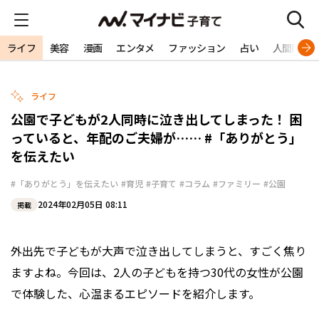
ライフ
美容
漫画
エンタメ
ファッション
占い
人間関係
ライフ
公園で子どもが2人同時に泣き出してしまった！ 困
っていると、年配のご夫婦が…… #「ありがとう」
を伝えたい
#「ありがとう」を伝えたい
#育児
#子育て
#コラム
#ファミリー
#公園
2024年02月05日 08:11
掲載
外出先で子どもが大声で泣き出してしまうと、すごく焦り
ますよね。今回は、2人の子どもを持つ30代の女性が公園
で体験した、心温まるエピソードを紹介します。