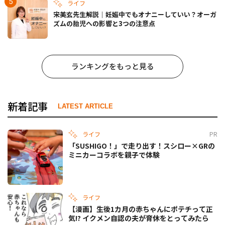
ライフ
宋美玄先生解説｜妊娠中でもオナニーしていい？オーガ
ズムの胎児への影響と3つの注意点
ランキングをもっと見る
新着記事
LATEST ARTICLE
ライフ
PR
「SUSHIGO！」で走り出す！スシロー×GRの
ミニカーコラボを親子で体験
ライフ
【漫画】生後1カ月の赤ちゃんにポテチって正
気!? イクメン自認の夫が育休をとってみたら