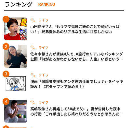
ランキング
RANKING
ライフ
山田花子さん「もうママ毎日ご飯のことで頭がいっぱ
い！」兄弟夏休みのリアルな生活に共感しかない
ライフ
佐々木希さんが家族4人でLA旅行のリアルなパッキング
公開「何があるかわからないから、人生」いざというと
きの備えも
ライフ
漫画「保護者支援もアンタ達の仕事でしょ？」をイッキ
読み！（右タップ＞で読める！）
ライフ
高嶋政伸さん再婚して50歳で父に。妻が告発した夜中
の行動「これ手出したら終わりだろうなとか思うんだけ
ども……」