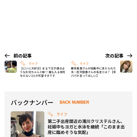
前の記事
次の記事
ライフ
ライフ
【にいに大好き】まるで王子様のよ
藤本美貴さんが妊娠中に支えられた
うなお兄ちゃんと妹♡ 誰も入る隙を
夫・庄司智春さんの名言とは？【全
与えない2人が可愛すぎです
パパが言ってほしい】
バックナンバー
BACK NUMBER
ライフ
第二子出産間近の滝川クリステルさん、
妊娠中もヨガと水泳を継続「このまま出
産に臨めそうな気配」