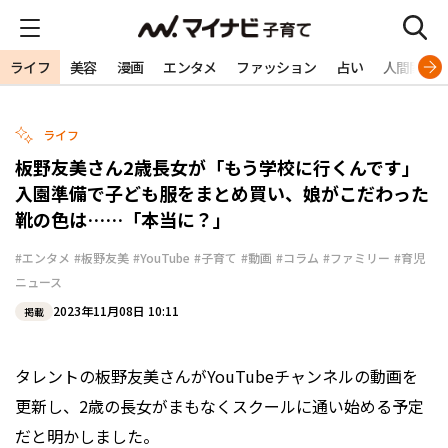
ライフ
美容
漫画
エンタメ
ファッション
占い
人間関係
ライフ
板野友美さん2歳長女が「もう学校に行くんです」
入園準備で子ども服をまとめ買い、娘がこだわった
靴の色は……「本当に？」
#エンタメ
#板野友美
#YouTube
#子育て
#動画
#コラム
#ファミリー
#育児
ニュース
2023年11月08日 10:11
掲載
タレントの板野友美さんがYouTubeチャンネルの動画を
更新し、2歳の長女がまもなくスクールに通い始める予定
だと明かしました。