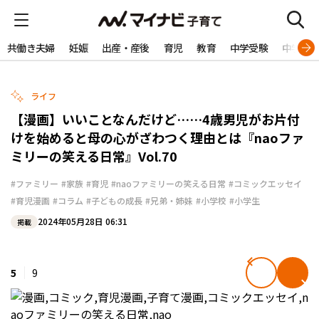
共働き夫婦
妊娠
出産・産後
育児
教育
中学受験
中学生
ライフ
【漫画】いいことなんだけど……4歳男児がお片付
けを始めると母の心がざわつく理由とは『naoファ
ミリーの笑える日常』Vol.70
#ファミリー
#家族
#育児
#naoファミリーの笑える日常
#コミックエッセイ
#育児漫画
#コラム
#子どもの成長
#兄弟・姉妹
#小学校
#小学生
2024年05月28日 06:31
掲載
5
9