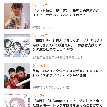
ライフ
【ママと娘の一問一答】一歳児の自己紹介が、
イチイチかわいすぎるんですけど！
#育児ニュース
ライフ
【漫画】先生も思わずガッツポーズ！「お父さ
んお母さん2人でお迎えに」｜保護者支援もア
ンタ達の仕事でしょ？ #70
#保護者支援もアンタ達の仕事でしょ？
育児
芝居じみたリアクションは逆効果。子育てにア
ドバイスよりアイディアがいい理由
#子育てはリアクションが9割
ライフ
【漫画】「お前は黙ってろ！」父に怯えて育っ
た幼少期……トラウマは今も消えることはなく