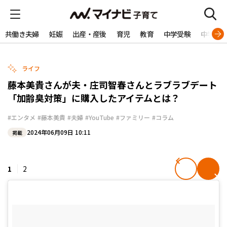
共働き夫婦
妊娠
出産・産後
育児
教育
中学受験
中学生
ライフ
藤本美貴さんが夫・庄司智春さんとラブラブデート
「加齢臭対策」に購入したアイテムとは？
#エンタメ
#藤本美貴
#夫婦
#YouTube
#ファミリー
#コラム
2024年06月09日 10:11
掲載
1
2