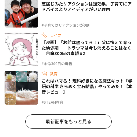
芝居じみたリアクションは逆効果。子育てにア
ドバイスよりアイディアがいい理由
#子育てはリアクションが9割
ライフ
【漫画】「お前は黙ってろ！」父に怯えて育っ
た幼少期……トラウマは今も消えることはなく
｜余命300日の毒親 #2
#余命300日の毒親
教育
これはハマる！ 理科好きになる魔法キット『学
研の科学 きらめく宝石結晶』やってみた！【本
音レビュー】
#STEAM教育
最新記事をもっと見る