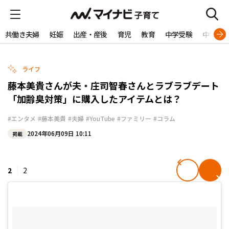
共働き夫婦
妊娠
出産・産後
育児
教育
中学受験
中学生
ライフ
藤本美貴さんが夫・庄司智春さんとラブラブデート
「加齢臭対策」に購入したアイテムとは？
#エンタメ
#藤本美貴
#夫婦
#YouTube
#ファミリー
#コラム
2024年06月09日 10:11
掲載
2
2