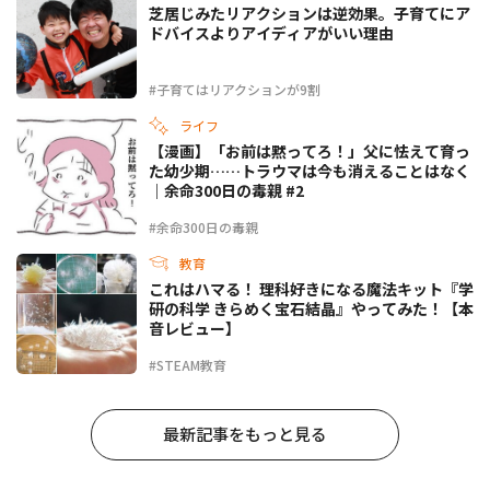
芝居じみたリアクションは逆効果。子育てにア
ドバイスよりアイディアがいい理由
#子育てはリアクションが9割
ライフ
【漫画】「お前は黙ってろ！」父に怯えて育っ
た幼少期……トラウマは今も消えることはなく
｜余命300日の毒親 #2
#余命300日の毒親
教育
これはハマる！ 理科好きになる魔法キット『学
研の科学 きらめく宝石結晶』やってみた！【本
音レビュー】
#STEAM教育
最新記事をもっと見る