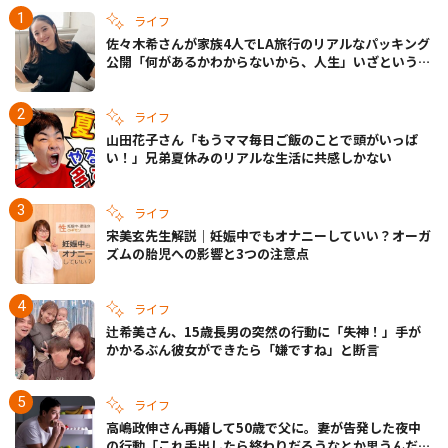
ライフ
佐々木希さんが家族4人でLA旅行のリアルなパッキング
公開「何があるかわからないから、人生」いざというと
きの備えも
ライフ
山田花子さん「もうママ毎日ご飯のことで頭がいっぱ
い！」兄弟夏休みのリアルな生活に共感しかない
ライフ
宋美玄先生解説｜妊娠中でもオナニーしていい？オーガ
ズムの胎児への影響と3つの注意点
ライフ
辻希美さん、15歳長男の突然の行動に「失神！」手が
かかるぶん彼女ができたら「嫌ですね」と断言
ライフ
高嶋政伸さん再婚して50歳で父に。妻が告発した夜中
の行動「これ手出したら終わりだろうなとか思うんだけ