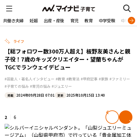
共働き夫婦
妊娠
出産・産後
育児
教育
中学受験
中学生
ライフ
【総フォロワー数300万人超え】板野友美さんと親
子役！7歳のキッズクリエイター・望蘭ちゃんが
TGCでランウェイデビュー
#芸能人・著名人インタビュー
#教育
#教育法
#甲府記事
#家族
#ファミリー
#子育ての悩み
#育児の悩み
#ジュエリー
2024年09月28日 07:01
2025年10月15日 13:40
掲載
更新
2
6