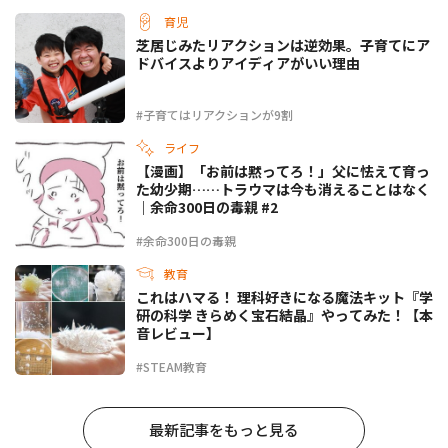
育児
芝居じみたリアクションは逆効果。子育てにア
ドバイスよりアイディアがいい理由
#子育てはリアクションが9割
ライフ
【漫画】「お前は黙ってろ！」父に怯えて育っ
た幼少期……トラウマは今も消えることはなく
｜余命300日の毒親 #2
#余命300日の毒親
教育
これはハマる！ 理科好きになる魔法キット『学
研の科学 きらめく宝石結晶』やってみた！【本
音レビュー】
#STEAM教育
最新記事をもっと見る