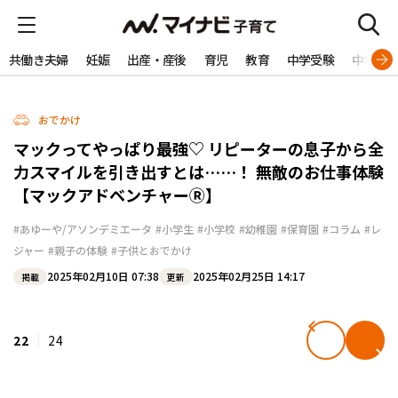
共働き夫婦
妊娠
出産・産後
育児
教育
中学受験
中学生
おでかけ
マックってやっぱり最強♡ リピーターの息子から全
力スマイルを引き出すとは……！ 無敵のお仕事体験
【マックアドベンチャーⓇ】
#あゆーや/アソンデミエータ
#小学生
#小学校
#幼稚園
#保育園
#コラム
#レ
ジャー
#親子の体験
#子供とおでかけ
2025年02月10日 07:38
2025年02月25日 14:17
掲載
更新
22
24