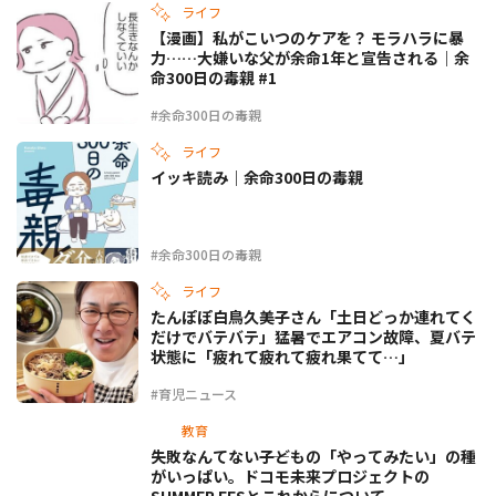
ライフ
【漫画】私がこいつのケアを？ モラハラに暴
力……大嫌いな父が余命1年と宣告される｜余
命300日の毒親 #1
#余命300日の毒親
ライフ
イッキ読み｜余命300日の毒親
#余命300日の毒親
ライフ
たんぽぽ白鳥久美子さん「土日どっか連れてく
だけでバテバテ」猛暑でエアコン故障、夏バテ
状態に「疲れて疲れて疲れ果てて…」
#育児ニュース
教育
失敗なんてない――子どもの「やってみたい」の種
がいっぱい。ドコモ未来プロジェクトの