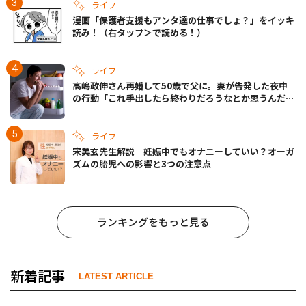
ライフ
漫画「保護者支援もアンタ達の仕事でしょ？」をイッキ
読み！（右タップ＞で読める！）
ライフ
高嶋政伸さん再婚して50歳で父に。妻が告発した夜中
の行動「これ手出したら終わりだろうなとか思うんだけ
ども……」
ライフ
宋美玄先生解説｜妊娠中でもオナニーしていい？オーガ
ズムの胎児への影響と3つの注意点
ランキングをもっと見る
新着記事
LATEST ARTICLE