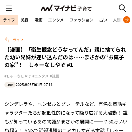
ライフ
美容
漫画
エンタメ
ファッション
占い
人間関係
ライフ
【漫画】「衛生観念どうなってんだ」親に捨てられ
た幼い兄妹が迷い込んだのは……まさかの“お菓子
の家”！｜しゃーなしやぞ #1
#しゃーなしやぞ
#エンタメ
#話題
2025年06月01日 07:11
掲載
シンデレラや、ヘンゼルとグレーテルなど、有名な童話キ
ャラクターたちが超個性的になって繰り広げる大騒動！ 誰
もが知っているあの物語がまさかの展開に——!? 50万いい
ね超え！ SNSで話題沸騰のコミカルすぎる童話『しゃー