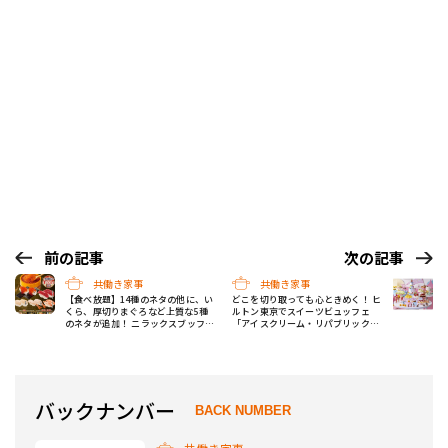
前の記事
次の記事
共働き家事
共働き家事
【食べ放題】14種のネタの他に、い
どこを切り取っても心ときめく！ ヒ
くら、厚切りまぐろなど上質な5種
ルトン東京でスイーツビュッフェ
のネタが追加！ ニラックスブッフェ
「アイスクリーム・リパブリック」
2店舗に特別コースが新登場
が開催
バックナンバー
BACK NUMBER