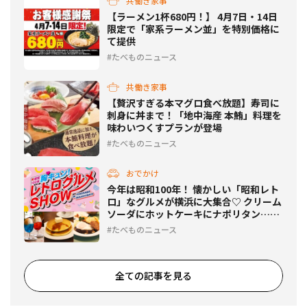
共働き家事
【ラーメン1杯680円！】 4月7日・14日
限定で「家系ラーメン並」を特別価格に
て提供
たべものニュース
共働き家事
【贅沢すぎる本マグロ食べ放題】寿司に
刺身に丼まで！「地中海産 本鮪」料理を
味わいつくすプランが登場
たべものニュース
おでかけ
今年は昭和100年！ 懐かしい「昭和レト
ロ」なグルメが横浜に大集合♡ クリーム
ソーダにホットケーキにナポリタン…ど
れにする？
たべものニュース
全ての記事を見る