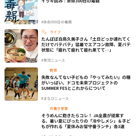
イッキ読み｜余命300日の毒親
#余命300日の毒親
ライフ
たんぽぽ白鳥久美子さん「土日どっか連れてく
だけでバテバテ」猛暑でエアコン故障、夏バテ
状態に「疲れて疲れて疲れ果てて…」
#育児ニュース
教育
失敗なんてない――子どもの「やってみたい」の種
がいっぱい。ドコモ未来プロジェクトの
SUMMER FESとこれからについて
#まなびニュース
共働き家事
そうめんに飽きたらコレ！ JA全農が提案す
る、暑い夏にぴったりの「冷やしメシ」＆子ど
もが作れる「夏休みお留守番ランチ」各3選