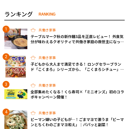
ランキング
RANKING
共働き家事
テーブルマーク秋の新作麺3品を正直レビュー！ 外食気
分が味わえるクオリティで共働き家庭の救世主になって
くれそう♡
共働き家事
子どもから大人まで満足できる！ ロングセラーブラン
ド「こくまろ」シリーズから、「こくまろシチュー」＜
クリーム＞＜ビーフ＞が新発売
共働き家事
全部集めたくなる！くら寿司×「ミニオンズ」初のコラ
ボキャンペーン開催！
共働き家事
ピーマン嫌いの子どもが…！ごまマヨで激うま「ピーマ
ンとちくわのごまマヨ和え」｜パパッと副菜！