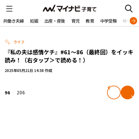
共働き夫婦
妊娠
出産・産後
育児
教育
中学受験
中学生
ライフ
『私の夫は感情ケチ』#61～86（最終回）をイッキ
読み！（右タップ＞で読める！）
2025年05月21日 14:38 作成
96
206