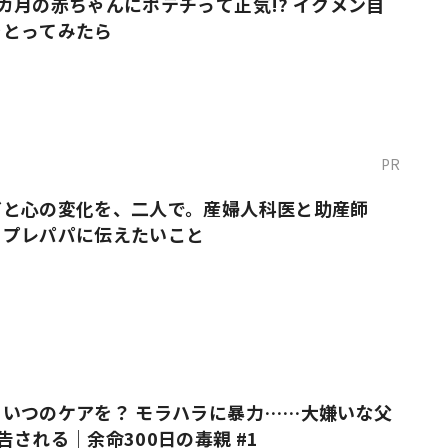
カ月の赤ちゃんにポテチって正気!? イクメン自
をとってみたら
PR
だと心の変化を、二人で。産婦人科医と助産師
・プレパパに伝えたいこと
いつのケアを？ モラハラに暴力……大嫌いな父
告される｜余命300日の毒親 #1