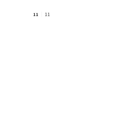
11
11
#ワンオペ育児
#コミックエッセイ
#渡邊大地の令和的ワーパパ道
#ベ