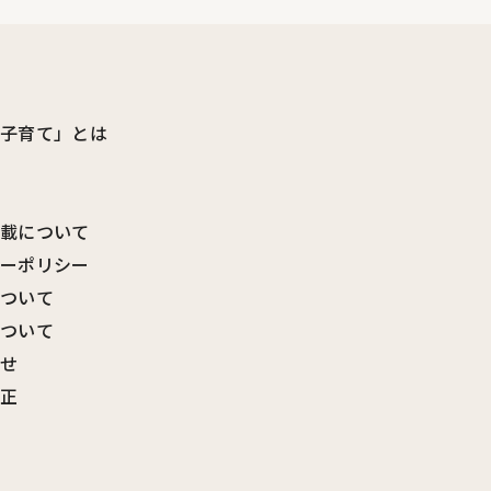
ビ子育て」とは
転載について
シーポリシー
について
について
わせ
訂正
覧