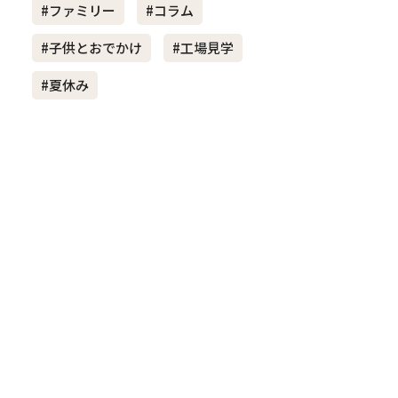
#ファミリー
#コラム
#子供とおでかけ
#工場見学
き夫婦
#産休
#育休
#夏休み